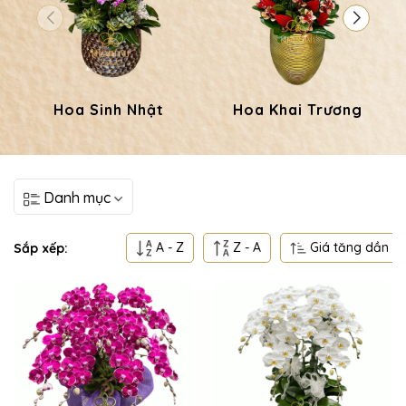
Hoa Sinh Nhật
Hoa Khai Trương
Danh mục
A - Z
Z - A
Giá tăng dần
Sắp xếp: