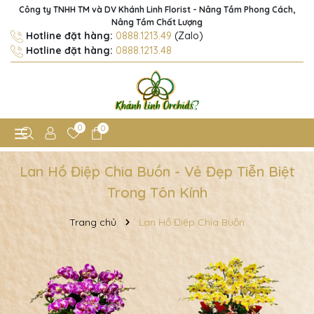
Công ty TNHH TM và DV Khánh Linh Florist - Nâng Tầm Phong Cách,
Nâng Tầm Chất Lượng
Hotline đặt hàng:
0888.1213.49
(Zalo)
Hotline đặt hàng:
0888.1213.48
0
0
Lan Hồ Điệp Chia Buồn - Vẻ Đẹp Tiễn Biệt
Trong Tôn Kính
Trang chủ
Lan Hồ Điệp Chia Buồn