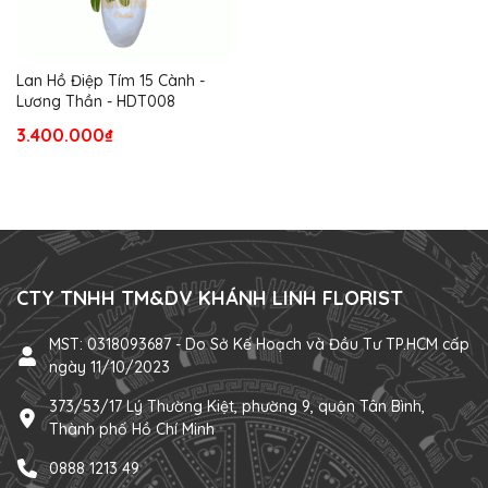
Lan Hồ Điệp Tím 15 Cành -
Lương Thần - HDT008
3.400.000₫
CTY TNHH TM&DV KHÁNH LINH FLORIST
MST: 0318093687 - Do Sở Kế Hoạch và Đầu Tư TP.HCM cấp
ngày 11/10/2023
373/53/17 Lý Thường Kiệt, phường 9, quận Tân Bình,
Thành phố Hồ Chí Minh
0888 1213 49