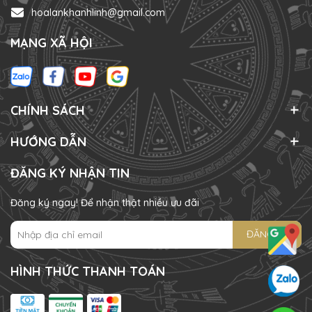
hoalankhanhlinh@gmail.com
MẠNG XÃ HỘI
CHÍNH SÁCH
HƯỚNG DẪN
ĐĂNG KÝ NHẬN TIN
Đăng ký ngay! Để nhận thật nhiều ưu đãi
ĐĂNG KÝ
HÌNH THỨC THANH TOÁN