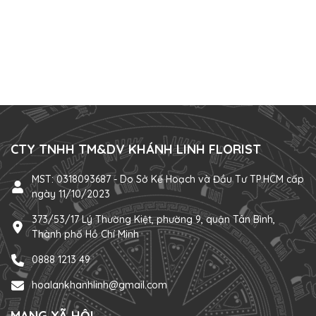
CTY TNHH TM&DV KHÁNH LINH FLORIST
MST: 0318093687 - Do Sở Kế Hoạch và Đầu Tư TP.HCM cấp
ngày 11/10/2023
373/53/17 Lý Thường Kiệt, phường 9, quận Tân Bình,
Thành phố Hồ Chí Minh
0888 1213 49
hoalankhanhlinh@gmail.com
MẠNG XÃ HỘI