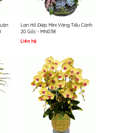
huận
Lan Hồ Điệp Mini Vàng Tiểu Cảnh
0
20 Gốc - MN038
Liên hệ