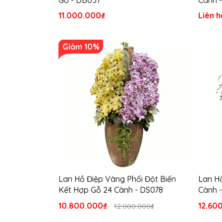
11.000.000₫
Liên h
Giảm 10%
Lan Hồ Điệp Vàng Phối Đột Biến
Lan H
Kết Hợp Gỗ 24 Cành - DS078
Cành 
10.800.000₫
12.60
12.000.000₫