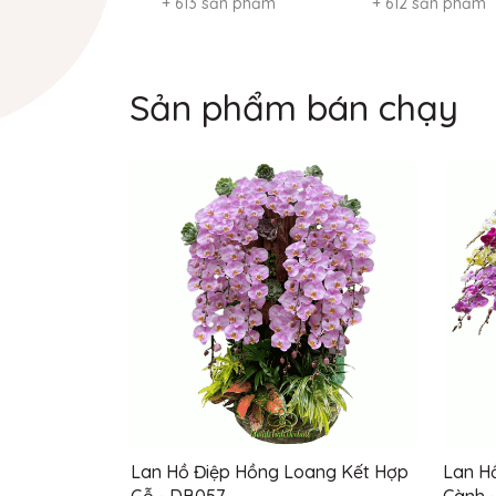
+ 613 sản phẩm
+ 612 sản phẩm
Sản phẩm bán chạy
Lan Hồ Điệp Hồng Loang Kết Hợp
Lan H
Gỗ - DB057
Cành 