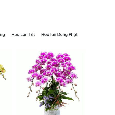
ơng
Hoa Lan Tết
Hoa lan Dâng Phật