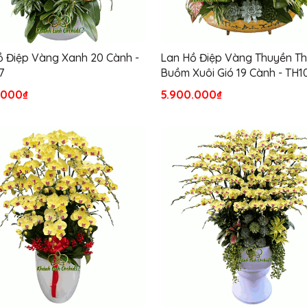
ồ Điệp Vàng Xanh 20 Cành -
Lan Hồ Điệp Vàng Thuyền T
7
Buồm Xuôi Gió 19 Cành - TH1
.000₫
5.900.000₫