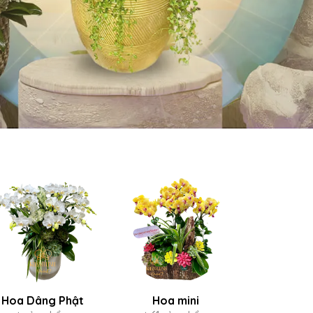
Hoa Dâng Phật
Hoa mini
Hoa Lan