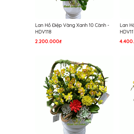
Lan Hồ Điệp Vàng Xanh 10 Cành -
Lan H
HDV118
HDV11
2.200.000₫
4.400