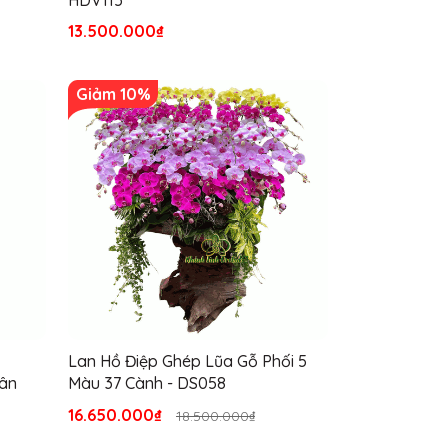
13.500.000₫
12.200.000₫
Giảm 10%
Lan Hồ Điệp Ghép Lũa Gỗ Phối 5
Lan Hồ Điệp 
ân
Màu 37 Cành - DS058
HDT045
16.650.000₫
11.700.000₫
18.500.000₫