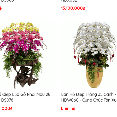
ệ
13.100.000₫
ồ Điệp Lũa Gỗ Phối Màu 28
Lan Hồ Điệp Trắng 35 Cành -
- DS076
HDW060 - Cung Chúc Tân Xu
0.000₫
Liên hệ