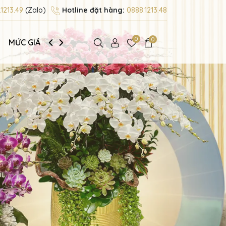
1213.49
(Zalo)
Hotline đặt hàng:
0888.1213.48
0
0
MỨC GIÁ
GIỚI THIỆU