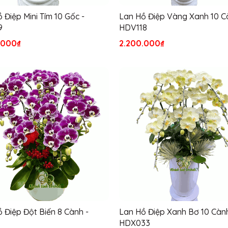
 Điệp Mini Tím 10 Gốc -
Lan Hồ Điệp Vàng Xanh 10 C
9
HDV118
.000₫
2.200.000₫
 Điệp Đột Biến 8 Cành -
Lan Hồ Điệp Xanh Bơ 10 Cành
HDX033