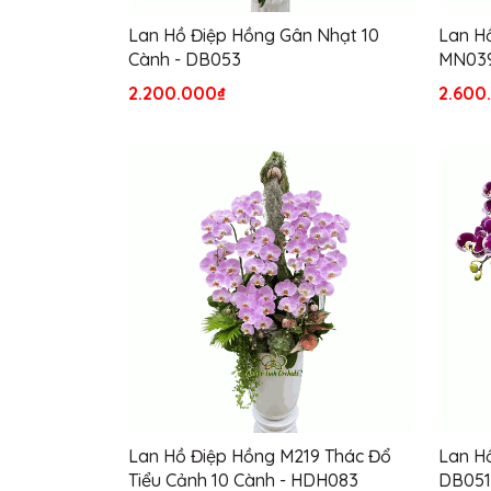
Lan Hồ Điệp Hồng Gân Nhạt 10
Lan Hồ
Cành - DB053
MN03
2.200.000₫
2.600
Lan Hồ Điệp Hồng M219 Thác Đổ
Lan Hồ
Tiểu Cảnh 10 Cành - HDH083
DB051