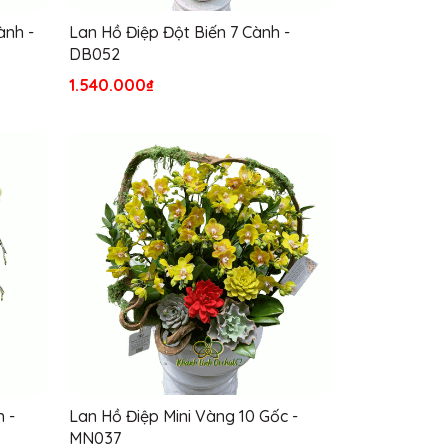
ành -
Lan Hồ Điệp Đột Biến 7 Cành -
DB052
1.540.000₫
 -
Lan Hồ Điệp Mini Vàng 10 Gốc -
MN037