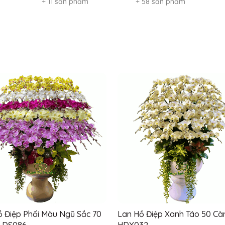
+ 11 sản phẩm
+ 58 sản phẩm
ồ Điệp Phối Màu Ngũ Sắc 70
Lan Hồ Điệp Xanh Táo 50 Cà
- DS086
HDX032