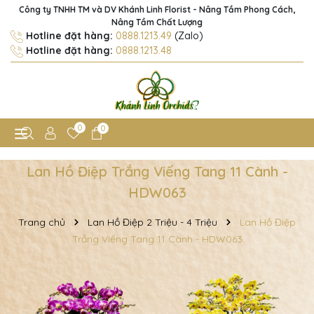
Công ty TNHH TM và DV Khánh Linh Florist - Nâng Tầm Phong Cách,
Nâng Tầm Chất Lượng
Hotline đặt hàng:
0888.1213.49
(Zalo)
Hotline đặt hàng:
0888.1213.48
0
0
Lan Hồ Điệp Trắng Viếng Tang 11 Cành -
HDW063
Trang chủ
Lan Hồ Điệp 2 Triệu - 4 Triệu
Lan Hồ Điệp
Trắng Viếng Tang 11 Cành - HDW063