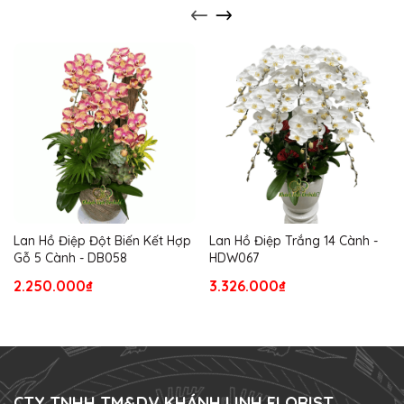
Lan Hồ Điệp Đột Biến Kết Hợp
Lan Hồ Điệp Trắng 14 Cành -
Gỗ 5 Cành - DB058
HDW067
2.250.000₫
3.326.000₫
CTY TNHH TM&DV KHÁNH LINH FLORIST