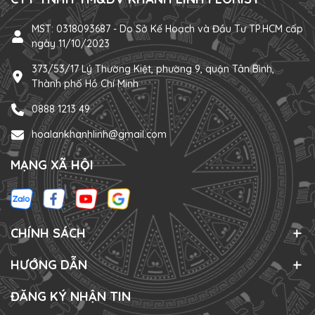
MST: 0318093687 - Do Sở Kế Hoạch và Đầu Tư TP.HCM cấp
ngày 11/10/2023
373/53/17 Lý Thường Kiệt, phường 9, quận Tân Bình,
Thành phố Hồ Chí Minh
0888 1213 49
hoalankhanhlinh@gmail.com
MẠNG XÃ HỘI
CHÍNH SÁCH
HƯỚNG DẪN
ĐĂNG KÝ NHẬN TIN