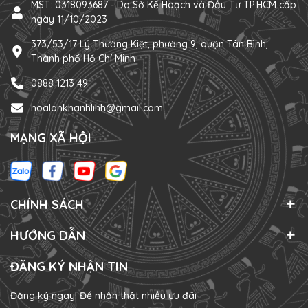
MST: 0318093687 - Do Sở Kế Hoạch và Đầu Tư TP.HCM cấp
ngày 11/10/2023
373/53/17 Lý Thường Kiệt, phường 9, quận Tân Bình,
Thành phố Hồ Chí Minh
0888 1213 49
hoalankhanhlinh@gmail.com
MẠNG XÃ HỘI
CHÍNH SÁCH
HƯỚNG DẪN
ĐĂNG KÝ NHẬN TIN
Đăng ký ngay! Để nhận thật nhiều ưu đãi