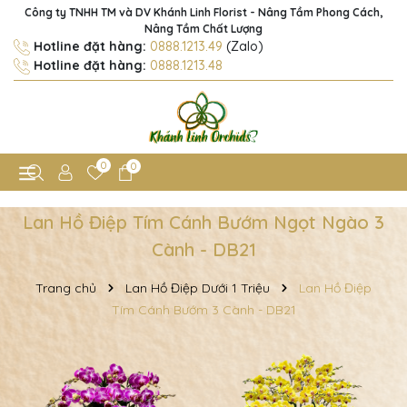
Công ty TNHH TM và DV Khánh Linh Florist - Nâng Tầm Phong Cách,
Nâng Tầm Chất Lượng
Hotline đặt hàng:
0888.1213.49
(Zalo)
Hotline đặt hàng:
0888.1213.48
0
0
Lan Hồ Điệp Tím Cánh Bướm Ngọt Ngào 3
Cành - DB21
Trang chủ
Lan Hồ Điệp Dưới 1 Triệu
Lan Hồ Điệp
Tím Cánh Bướm 3 Cành - DB21