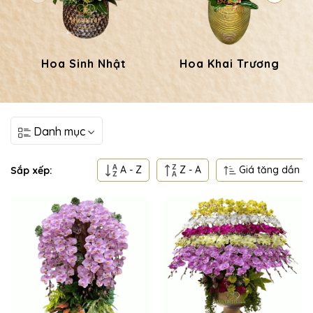
Hoa Sinh Nhật
Hoa Khai Trương
Danh mục
A - Z
Z - A
Giá tăng dần
Sắp xếp: