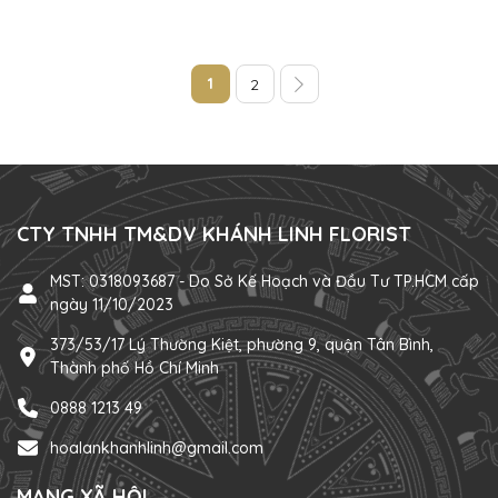
1
2
CTY TNHH TM&DV KHÁNH LINH FLORIST
MST: 0318093687 - Do Sở Kế Hoạch và Đầu Tư TP.HCM cấp
ngày 11/10/2023
373/53/17 Lý Thường Kiệt, phường 9, quận Tân Bình,
Thành phố Hồ Chí Minh
0888 1213 49
hoalankhanhlinh@gmail.com
MẠNG XÃ HỘI