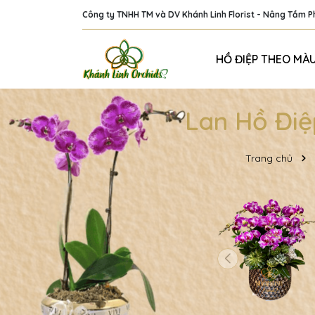
Công ty TNHH TM và DV Khánh Linh Florist - Nâng Tầm 
HỒ ĐIỆP THEO MÀ
Lan Hồ Điệ
Trang chủ