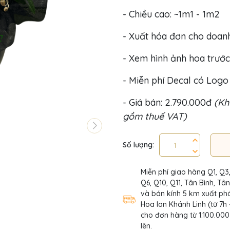
- Chiều cao: ~1m1 - 1m2
- Xuất hóa đơn cho doan
- Xem hình ảnh hoa trước
- Miễn phí Decal có Log
- Giá bán: 2.790.000đ
(Kh
gồm thuế VAT)
Số lượng:
Miễn phí giao hàng Q1, Q3
Q6, Q10, Q11, Tân Bình, Tâ
và bán kính 5 km xuất phá
Hoa lan Khánh Linh (từ 7h 
cho đơn hàng từ 1.100.000
lên.