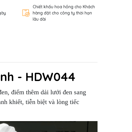
Chiết khấu hoa hồng cho Khách
gày
hàng đặt cho công ty thời hạn
lâu dài
ành - HDW044
đen, điểm thêm dải lưới đen sang
h khiết, tiễn biệt và lòng tiếc