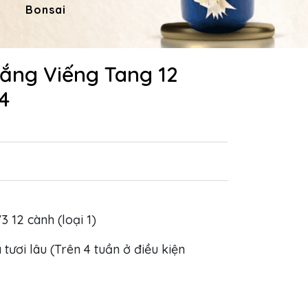
Bonsai
Hoa Dâng Phật
Hoa
rắng Viếng Tang 12
4
3 12 cành (loại 1)
 tươi lâu (Trên 4 tuần ở điều kiện