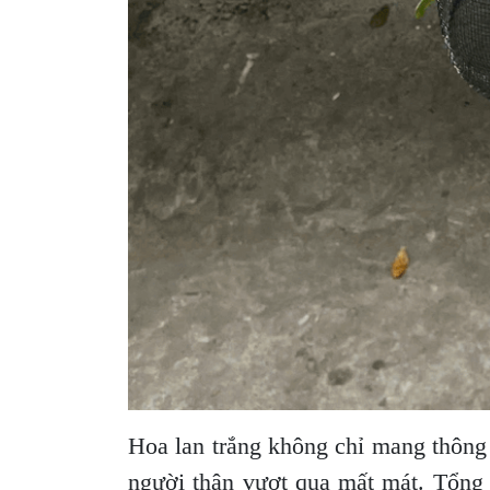
Hoa lan trắng không chỉ mang thông 
người thân vượt qua mất mát. Tổng 