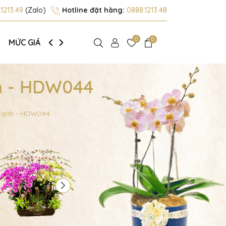
1213.49
(Zalo)
Hotline đặt hàng:
0888.1213.48
0
0
MỨC GIÁ
GIỚI THIỆU
nh - HDW044
 Cành - HDW044