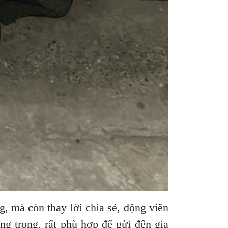
, mà còn thay lời chia sẻ, động viên
g trọng, rất phù hợp để gửi đến gia