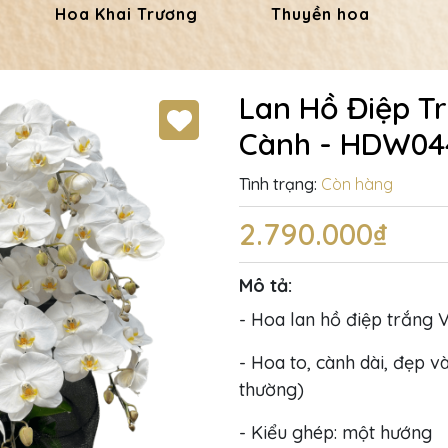
Hoa Khai Trương
Thuyền hoa
Lan Hồ Điệp T
Cành - HDW04
Tình trạng:
Còn hàng
2.790.000₫
Mô tả:
- Hoa lan hồ điệp trắng V
- Hoa to, cành dài, đẹp và
thường)
- Kiểu ghép: một hướng