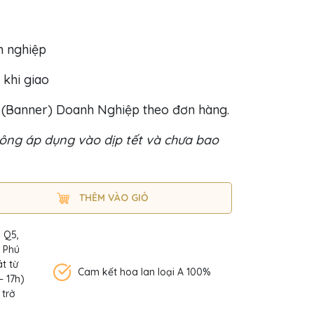
h nghiệp
 khi giao
o (Banner) Doanh Nghiệp theo đơn hàng.
ông áp dụng vào dịp tết và chưa bao
THÊM VÀO GIỎ
, Q5,
n Phú
t từ
Cam kết hoa lan loại A 100%
– 17h)
 trở