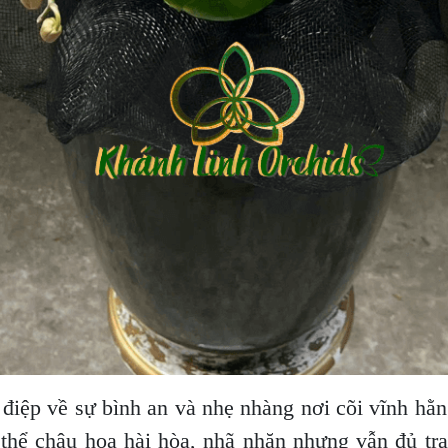
điệp về sự bình an và nhẹ nhàng nơi cõi vĩnh hằng
thể chậu hoa hài hòa, nhã nhặn nhưng vẫn đủ tran