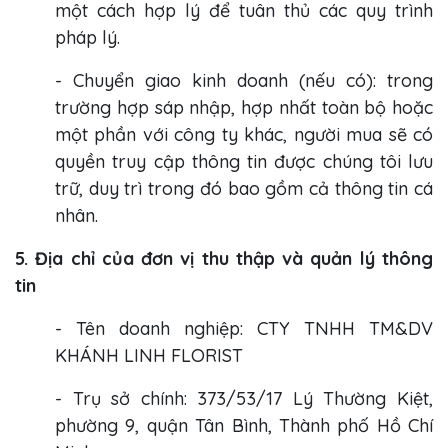
một cách hợp lý để tuân thủ các quy trình
pháp lý.
- Chuyển giao kinh doanh (nếu có): trong
trường hợp sáp nhập, hợp nhất toàn bộ hoặc
một phần với công ty khác, người mua sẽ có
quyền truy cập thông tin được chúng tôi lưu
trữ, duy trì trong đó bao gồm cả thông tin cá
nhân.
5. Địa chỉ của đơn vị thu thập và quản lý thông
tin
- Tên doanh nghiệp: CTY TNHH TM&DV
KHÁNH LINH FLORIST
- Trụ sở chính: 373/53/17 Lý Thường Kiệt,
phường 9, quận Tân Bình, Thành phố Hồ Chí