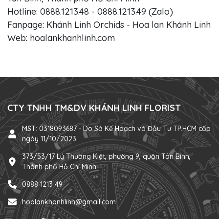
Hotline: 0888.1213.48 - 0888.1213.49 (Zalo)
Fanpage: Khánh Linh Orchids - Hoa lan Khánh Linh
Web: hoalankhanhlinh.com
CTY TNHH TM&DV KHÁNH LINH FLORIST
MST: 0318093687 - Do Sở Kế Hoạch và Đầu Tư TP.HCM cấp
ngày 11/10/2023
373/53/17 Lý Thường Kiệt, phường 9, quận Tân Bình,
Thành phố Hồ Chí Minh
0888 1213 49
hoalankhanhlinh@gmail.com