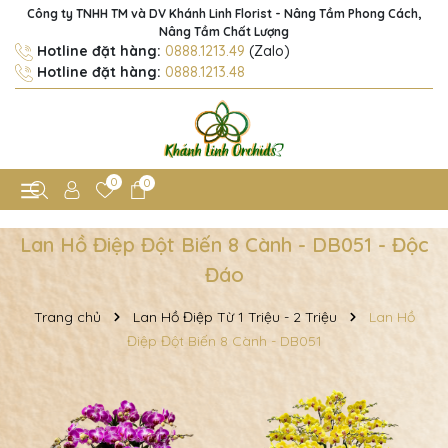
Công ty TNHH TM và DV Khánh Linh Florist - Nâng Tầm Phong Cách,
Nâng Tầm Chất Lượng
Hotline đặt hàng:
0888.1213.49
(Zalo)
Hotline đặt hàng:
0888.1213.48
0
0
Lan Hồ Điệp Đột Biến 8 Cành - DB051 - Độc
Đáo
Trang chủ
Lan Hồ Điệp Từ 1 Triệu - 2 Triệu
Lan Hồ
Điệp Đột Biến 8 Cành - DB051