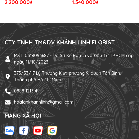
2.200.000₫
1.540.000₫
CTY TNHH TM&DV KHÁNH LINH FLORIST
MST: 0318093687 - Do Sở Kế Hoạch và Đầu Tư TP.HCM cấp
ngày 11/10/2023
373/53/17 Lý Thường Kiệt, phường 9, quận Tân Bình,
Thành phố Hồ Chí Minh
0888 1213 49
hoalankhanhlinh@gmail.com
MẠNG XÃ HỘI