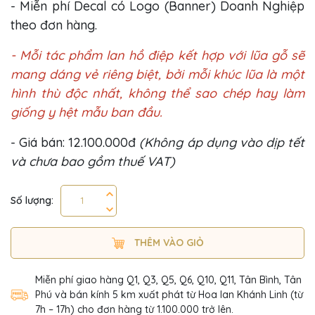
- Miễn phí Decal có Logo (Banner) Doanh Nghiệp
theo đơn hàng.
- Mỗi tác phẩm lan hồ điệp kết hợp với lũa gỗ sẽ
mang dáng vẻ riêng biệt, bởi mỗi khúc lũa là một
hình thù độc nhất, không thể sao chép hay làm
giống y hệt mẫu ban đầu.
- Giá bán: 12.100.000đ
(Không áp dụng vào dịp tết
và chưa bao gồm thuế VAT)
Số lượng:
THÊM VÀO GIỎ
Miễn phí giao hàng Q1, Q3, Q5, Q6, Q10, Q11, Tân Bình, Tân
Phú và bán kính 5 km xuất phát từ Hoa lan Khánh Linh (từ
7h – 17h) cho đơn hàng từ 1.100.000 trở lên.