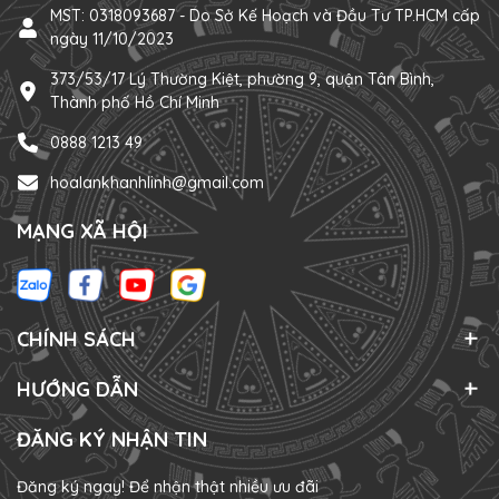
MST: 0318093687 - Do Sở Kế Hoạch và Đầu Tư TP.HCM cấp
ngày 11/10/2023
373/53/17 Lý Thường Kiệt, phường 9, quận Tân Bình,
Thành phố Hồ Chí Minh
0888 1213 49
hoalankhanhlinh@gmail.com
MẠNG XÃ HỘI
CHÍNH SÁCH
HƯỚNG DẪN
ĐĂNG KÝ NHẬN TIN
Đăng ký ngay! Để nhận thật nhiều ưu đãi