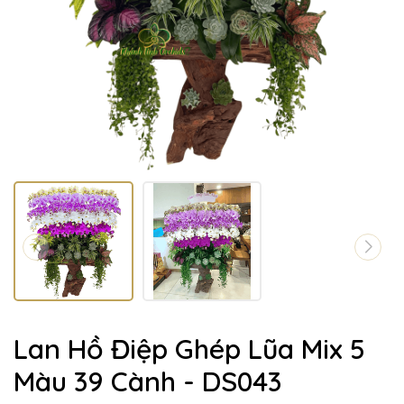
Lan Hồ Điệp Ghép Lũa Mix 5
Màu 39 Cành - DS043