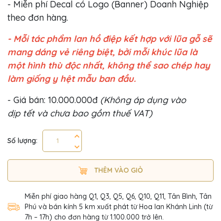
- Miễn phí Decal có Logo (Banner) Doanh Nghiệp
theo đơn hàng.
- Mỗi tác phẩm lan hồ điệp kết hợp với lũa gỗ sẽ
mang dáng vẻ riêng biệt, bởi mỗi khúc lũa là
một hình thù độc nhất, không thể sao chép hay
làm giống y hệt mẫu ban đầu.
- Giá bán: 10.000.000đ
(Không áp dụng vào
dịp tết và chưa bao gồm thuế VAT)
Số lượng:
THÊM VÀO GIỎ
Miễn phí giao hàng Q1, Q3, Q5, Q6, Q10, Q11, Tân Bình, Tân
Phú và bán kính 5 km xuất phát từ Hoa lan Khánh Linh (từ
7h – 17h) cho đơn hàng từ 1.100.000 trở lên.