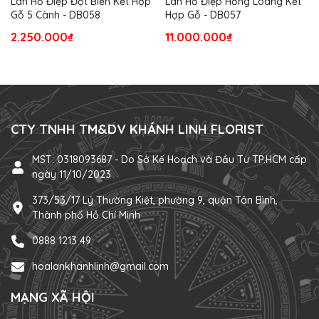
Lan Hồ Điệp Đột Biến Kết Hợp
Lan Hồ Điệp Hồng Loang Kết
Gỗ 5 Cành - DB058
Hợp Gỗ - DB057
2.250.000₫
11.000.000₫
CTY TNHH TM&DV KHÁNH LINH FLORIST
MST: 0318093687 - Do Sở Kế Hoạch và Đầu Tư TP.HCM cấp
ngày 11/10/2023
373/53/17 Lý Thường Kiệt, phường 9, quận Tân Bình,
Thành phố Hồ Chí Minh
0888 1213 49
hoalankhanhlinh@gmail.com
MẠNG XÃ HỘI