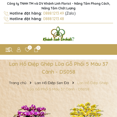
Công ty TNHH TM và DV Khánh Linh Florist - Nâng Tầm Phong Cách,
Nâng Tầm Chất Lượng
Hotline đặt hàng:
0888.1213.49
(Zalo)
Hotline đặt hàng:
0888.1213.48
0
0
Lan Hồ Điệp Ghép Lũa Gỗ Phối 5 Màu 37
Cành - DS058
Trang chủ
Lan Hồ Điệp Sen Đá
Lan Hồ Điệp Ghép
Lũa Gỗ Phối 5 Màu 37 Cành - DS058