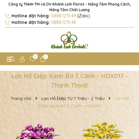
Công ty TNHH TM và DV Khánh Linh Florist - Nâng Tầm Phong Cách,
Nâng Tầm Chất Lượng
Hotline đặt hàng:
0888.1213.49
(Zalo)
Hotline đặt hàng:
0888.1213.48
0
0
Lan Hồ Điệp Xanh Bơ 7 Cành - HDX017 -
Thanh Thoát
Trang chủ
Lan Hồ Điệp Từ 1 Triệu - 2 Triệu
Lan Hồ
Điệp Xanh Bơ 7 Cành - HDX017