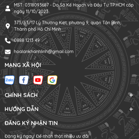
MST: 0318093687 - Do Sở Kế Hoạch và Đầu Tư TP.HCM cấp
ngày 11/10/2023
373/53/17 Lý Thường Kiệt, phường 9, quận Tân Bình,
Thành phố Hồ Chí Minh
0888 1213 49
hoalankhanhlinh@gmail.com
MẠNG XÃ HỘI
CHÍNH SÁCH
HƯỚNG DẪN
ĐĂNG KÝ NHẬN TIN
Đăng ký ngay! Để nhận thật nhiều ưu đãi