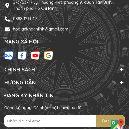
373/53/17 Lý Thường Kiệt, phường 9, quận Tân Bình,
Thành phố Hồ Chí Minh
0888 1213 49
hoalankhanhlinh@gmail.com
MẠNG XÃ HỘI
CHÍNH SÁCH
HƯỚNG DẪN
ĐĂNG KÝ NHẬN TIN
Đăng ký ngay! Để nhận thật nhiều ưu đãi
ĐĂNG KÝ