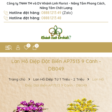
Công ty TNHH TM và DV Khánh Linh Florist - Nâng Tầm Phong Cách,
Nâng Tầm Chất Lượng
Hotline đặt hàng:
0888.1213.49
(Zalo)
Hotline đặt hàng:
0888.1213.48
0
0
Lan Hồ Điệp Đột Biến AP7513 9 Cành -
DB049
Trang chủ
Lan Hồ Điệp Từ 1 Triệu - 2 Triệu
Lan Hồ
Điệp Đột Biến AP7513 9 Cành - DB049