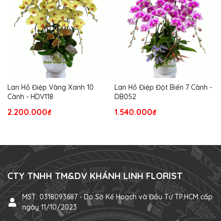
Lan Hồ Điệp Vàng Xanh 10
Lan Hồ Điệp Đột Biến 7 Cành -
Cành - HDV118
DB052
2.200.000₫
1.540.000₫
CTY TNHH TM&DV KHÁNH LINH FLORIST
MST: 0318093687 - Do Sở Kế Hoạch và Đầu Tư TP.HCM cấp
ngày 11/10/2023