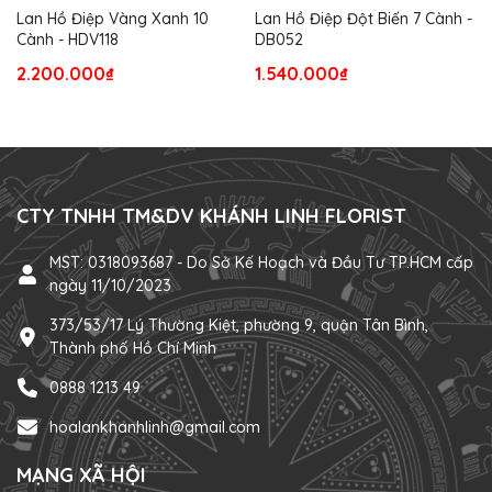
Lan Hồ Điệp Vàng Xanh 10
Lan Hồ Điệp Đột Biến 7 Cành -
Cành - HDV118
DB052
2.200.000₫
1.540.000₫
CTY TNHH TM&DV KHÁNH LINH FLORIST
MST: 0318093687 - Do Sở Kế Hoạch và Đầu Tư TP.HCM cấp
ngày 11/10/2023
373/53/17 Lý Thường Kiệt, phường 9, quận Tân Bình,
Thành phố Hồ Chí Minh
0888 1213 49
hoalankhanhlinh@gmail.com
MẠNG XÃ HỘI