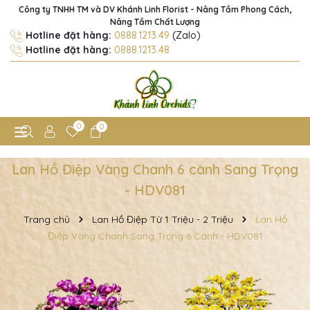
Công ty TNHH TM và DV Khánh Linh Florist - Nâng Tầm Phong Cách,
Nâng Tầm Chất Lượng
Hotline đặt hàng:
0888.1213.49
(Zalo)
Hotline đặt hàng:
0888.1213.48
0
0
Lan Hồ Điệp Vàng Chanh 6 cành Sang Trọng
- HDV081
Trang chủ
Lan Hồ Điệp Từ 1 Triệu - 2 Triệu
Lan Hồ
Điệp Vàng Chanh Sang Trọng 6 Cành - HDV081