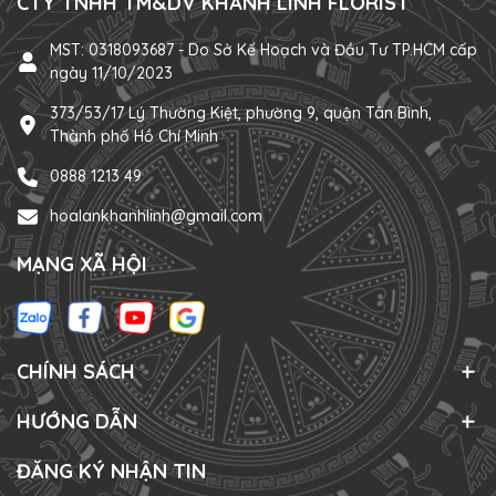
CTY TNHH TM&DV KHÁNH LINH FLORIST
MST: 0318093687 - Do Sở Kế Hoạch và Đầu Tư TP.HCM cấp
ngày 11/10/2023
373/53/17 Lý Thường Kiệt, phường 9, quận Tân Bình,
Thành phố Hồ Chí Minh
0888 1213 49
hoalankhanhlinh@gmail.com
MẠNG XÃ HỘI
CHÍNH SÁCH
HƯỚNG DẪN
ĐĂNG KÝ NHẬN TIN