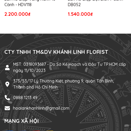
Cành - HDV118
DB052
2.200.000₫
1.540.000₫
CTY TNHH TM&DV KHÁNH LINH FLORIST
MST: 0318093687 - Do Sở Kế Hoạch và Đầu Tư TP.HCM cấp
ngày 11/10/2023
373/53/17 Lý Thường Kiệt, phường 9, quận Tân Bình,
Thành phố Hồ Chí Minh
0888 1213 49
hoalankhanhlinh@gmail.com
MẠNG XÃ HỘI