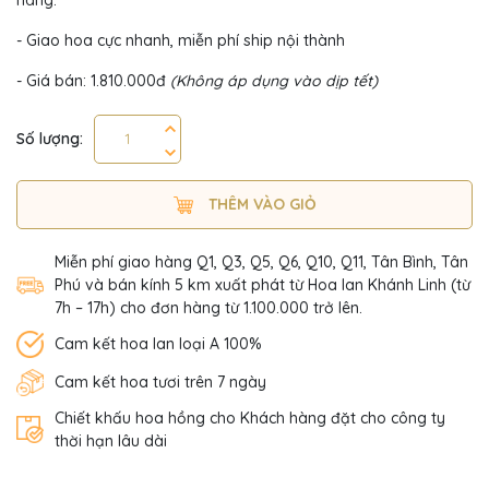
- Giao hoa cực nhanh, miễn phí ship nội thành
- Giá bán: 1.810.000đ
(Không áp dụng vào dịp tết)
Số lượng:
THÊM VÀO GIỎ
Miễn phí giao hàng Q1, Q3, Q5, Q6, Q10, Q11, Tân Bình, Tân
Phú và bán kính 5 km xuất phát từ Hoa lan Khánh Linh (từ
7h – 17h) cho đơn hàng từ 1.100.000 trở lên.
Cam kết hoa lan loại A 100%
Cam kết hoa tươi trên 7 ngày
Chiết khấu hoa hồng cho Khách hàng đặt cho công ty
thời hạn lâu dài