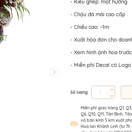
- Kiểu ghép: một hướng
- Chậu đá mài cao cấp
- Chiều cao: ~1m
- Xuất hóa đơn cho doan
- Xem hình ảnh hoa trước
- Miễn phí Decal có Log
Số lượng:
Miễn phí giao hàng Q1, Q3
Q6, Q10, Q11, Tân Bình, Tâ
và bán kính 5 km xuất phá
Hoa lan Khánh Linh (từ 7h 