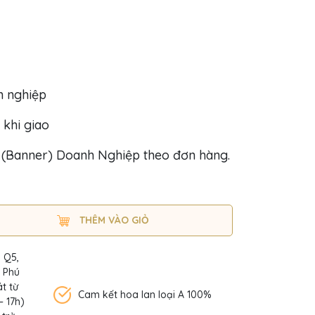
h nghiệp
 khi giao
o (Banner) Doanh Nghiệp theo đơn hàng.
THÊM VÀO GIỎ
, Q5,
n Phú
t từ
Cam kết hoa lan loại A 100%
– 17h)