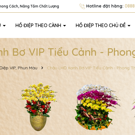
Hotline đặt hàng:
0888.
Phong Cách, Nâng Tầm Chất Lượng
U
HỒ ĐIỆP THEO CÀNH
HỒ ĐIỆP THEO CHỦ ĐỀ
nh Bơ VIP Tiểu Cảnh - Phon
Điệp VIP, Phun Màu
Chậu LHĐ Xanh Bơ VIP Tiểu Cảnh - Phong T