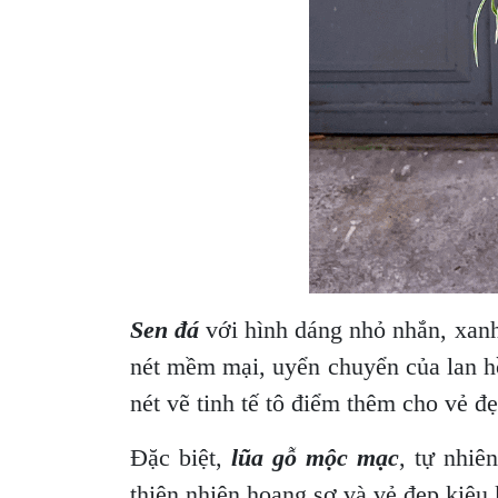
Sen đá
với hình dáng nhỏ nhắn, xanh 
nét mềm mại, uyển chuyển của lan h
nét vẽ tinh tế tô điểm thêm cho vẻ đẹ
Đặc biệt,
lũa gỗ mộc mạc
, tự nhiê
thiên nhiên hoang sơ và vẻ đẹp kiêu 