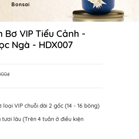
Bonsai
Hoa Dâng Phật
Hoa
 Bơ VIP Tiểu Cảnh -
ọc Ngà - HDX007
000₫
ơ loại VIP chuỗi dài 2 gốc (14 - 16 bông)
 tươi lâu (Trên 4 tuần ở điều kiện