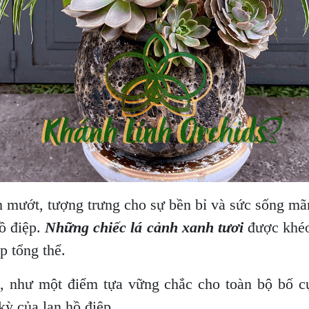
mướt, tượng trưng cho sự bền bỉ và sức sống mãnh
ồ điệp.
Những chiếc lá cảnh xanh tươi
được khéo
p tổng thể.
n, như một điểm tựa vững chắc cho toàn bộ bố c
kỳ của lan hồ điệp.