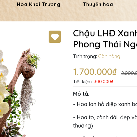
Hoa Khai Trương
Thuyền hoa
Chậu LHĐ Xanh
Phong Thái Ng
Tình trạng:
Còn hàng
1.700.000₫
2.000.
Tiết kiệm:
300.000₫
Mô tả:
- Hoa lan hồ điệp xanh b
- Hoa to, cành dài, đẹp và
thường)