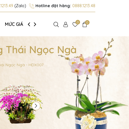
1213.49
(Zalo)
Hotline đặt hàng:
0888.1213.48
0
0
MỨC GIÁ
GIỚI THIỆU
g Thái Ngọc Ngà
hái Ngọc Ngà - HDX007