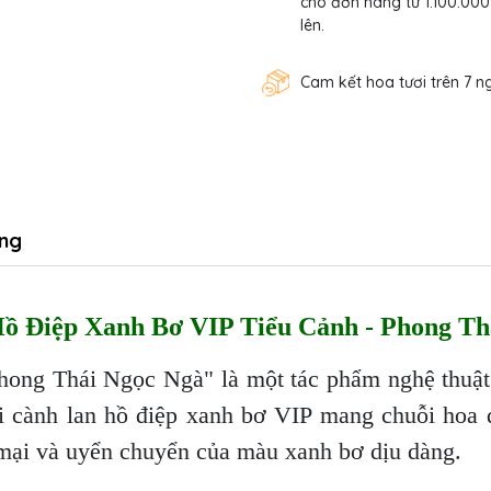
cho đơn hàng từ 1.100.000
lên.
Cam kết hoa tươi trên 7 n
ng
ồ Điệp Xanh Bơ VIP Tiểu Cảnh - Phong Th
ong Thái Ngọc Ngà" là một tác phẩm nghệ thuật t
i cành lan hồ điệp xanh bơ VIP mang chuỗi hoa 
mại và uyển chuyển của màu xanh bơ dịu dàng.