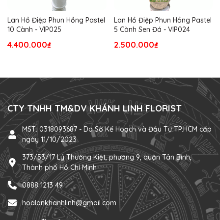
Lan Hồ Điệp Phun Hồng Pastel
Lan Hồ Điệp Phun Hồng Pastel
10 Cành - VIP025
5 Cành Sen Đá - VIP024
4.400.000₫
2.500.000₫
CTY TNHH TM&DV KHÁNH LINH FLORIST
MST: 0318093687 - Do Sở Kế Hoạch và Đầu Tư TP.HCM cấp
ngày 11/10/2023
373/53/17 Lý Thường Kiệt, phường 9, quận Tân Bình,
Thành phố Hồ Chí Minh
0888 1213 49
hoalankhanhlinh@gmail.com