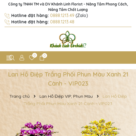
Công ty TNHH TM và DV Khánh Linh Florist - Nâng Tầm Phong Cách,
Nâng Tầm Chất Lượng
Hotline đặt hàng:
0888.1213.49
(Zalo)
Hotline đặt hàng:
0888.1213.48
0
0
Lan Hồ Điệp Trắng Phối Phun Màu Xanh 21
Cành - VIP023
Trang chủ
Lan Hồ Điệp VIP, Phun Màu
Lan Hồ Điệp
Trắng Phối Phun Màu Xanh 21 Cành - VIP023