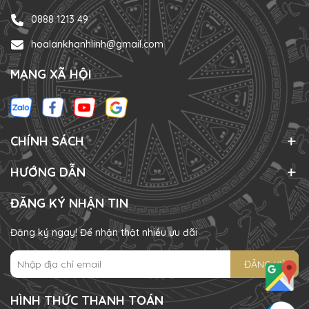
0888 1213 49
hoalankhanhlinh@gmail.com
MẠNG XÃ HỘI
CHÍNH SÁCH
HƯỚNG DẪN
ĐĂNG KÝ NHẬN TIN
Đăng ký ngay! Để nhận thật nhiều ưu đãi
ĐĂNG KÝ
HÌNH THỨC THANH TOÁN