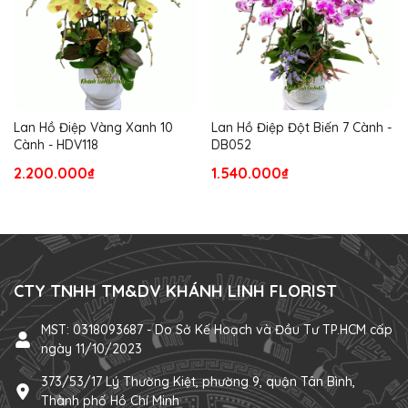
Lan Hồ Điệp Vàng Xanh 10
Lan Hồ Điệp Đột Biến 7 Cành -
Cành - HDV118
DB052
2.200.000₫
1.540.000₫
CTY TNHH TM&DV KHÁNH LINH FLORIST
MST: 0318093687 - Do Sở Kế Hoạch và Đầu Tư TP.HCM cấp
ngày 11/10/2023
373/53/17 Lý Thường Kiệt, phường 9, quận Tân Bình,
Thành phố Hồ Chí Minh