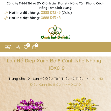
Công ty TNHH TM và DV Khánh Linh Florist - Nâng Tầm Phong Cách,
Nâng Tầm Chất Lượng
Hotline đặt hàng:
0888.1213.49
(Zalo)
Hotline đặt hàng:
0888.1213.48
0
0
Lan Hồ Điệp Xanh Bơ 8 Cành Nhẹ Nhàng -
HDX010
Trang chủ
Lan Hồ Điệp Từ 1 Triệu - 2 Triệu
Lan Hồ
Điệp Xanh Bơ 8 Cành - HDX010