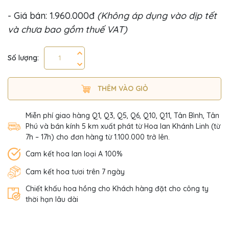
- Giá bán: 1.960.000đ
(Không áp dụng vào dịp tết
và chưa bao gồm thuế VAT)
Số lượng:
THÊM VÀO GIỎ
Miễn phí giao hàng Q1, Q3, Q5, Q6, Q10, Q11, Tân Bình, Tân
Phú và bán kính 5 km xuất phát từ Hoa lan Khánh Linh (từ
7h – 17h) cho đơn hàng từ 1.100.000 trở lên.
Cam kết hoa lan loại A 100%
Cam kết hoa tươi trên 7 ngày
Chiết khấu hoa hồng cho Khách hàng đặt cho công ty
thời hạn lâu dài