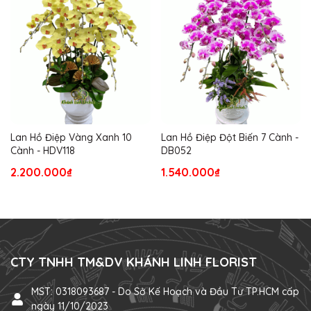
Lan Hồ Điệp Vàng Xanh 10
Lan Hồ Điệp Đột Biến 7 Cành -
Cành - HDV118
DB052
2.200.000₫
1.540.000₫
CTY TNHH TM&DV KHÁNH LINH FLORIST
MST: 0318093687 - Do Sở Kế Hoạch và Đầu Tư TP.HCM cấp
ngày 11/10/2023