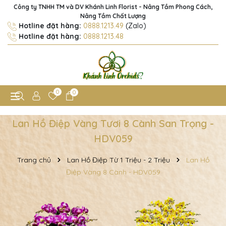
Công ty TNHH TM và DV Khánh Linh Florist - Nâng Tầm Phong Cách,
Nâng Tầm Chất Lượng
Hotline đặt hàng:
0888.1213.49
(Zalo)
Hotline đặt hàng:
0888.1213.48
0
0
Lan Hồ Điệp Vàng Tươi 8 Cành San Trọng -
HDV059
Trang chủ
Lan Hồ Điệp Từ 1 Triệu - 2 Triệu
Lan Hồ
Điệp Vàng 8 Cành - HDV059