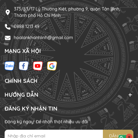
373/53/17 Lý Thường Kiệt, phường 9, quận Tân Bình,
Thành phố Hồ Chí Minh
0888 1213 49
hoalankhanhlinh@gmail.com
MẠNG XÃ HỘI
CHÍNH SÁCH
HƯỚNG DẪN
ĐĂNG KÝ NHẬN TIN
Đăng ký ngay! Để nhận thật nhiều ưu đãi
ĐĂNG KÝ