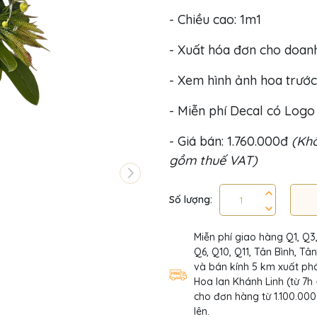
- Chiều cao: 1m1
- Xuất hóa đơn cho doan
- Xem hình ảnh hoa trước
- Miễn phí Decal có Log
- Giá bán: 1.760.000đ
(Khô
gồm thuế VAT)
Số lượng:
Miễn phí giao hàng Q1, Q3
Q6, Q10, Q11, Tân Bình, Tâ
và bán kính 5 km xuất phá
Hoa lan Khánh Linh (từ 7h 
cho đơn hàng từ 1.100.000
lên.