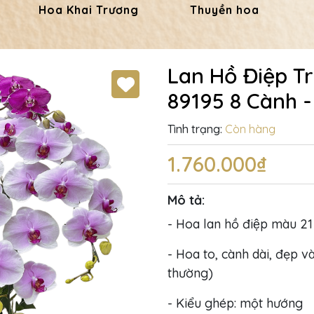
Hoa Khai Trương
Thuyền hoa
Lan Hồ Điệp T
89195 8 Cành 
Tình trạng:
Còn hàng
1.760.000₫
Mô tả:
- Hoa lan hồ điệp màu 21
- Hoa to, cành dài, đẹp và
thường)
- Kiểu ghép: một hướng