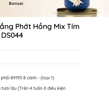
Bonsai
Hoa Dâng Phật
Hoa
rắng Phớt Hồng Mix Tím
- DS044
 phối 89195 8 cành - (loại 1)
 tươi lâu (Trên 4 tuần ở điều kiện