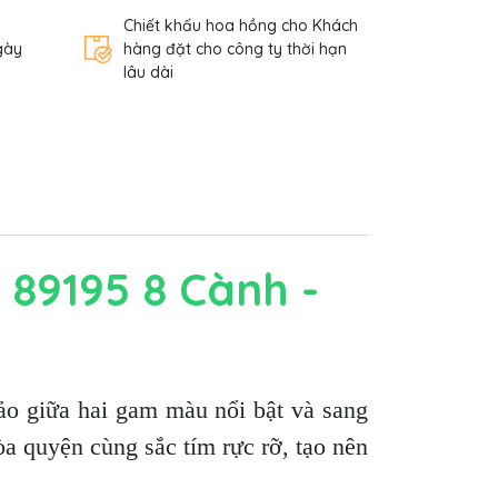
Chiết khấu hoa hồng cho Khách
gày
hàng đặt cho công ty thời hạn
lâu dài
 89195 8 Cành -
ảo giữa hai gam màu nổi bật và sang
 quyện cùng sắc tím rực rỡ, tạo nên