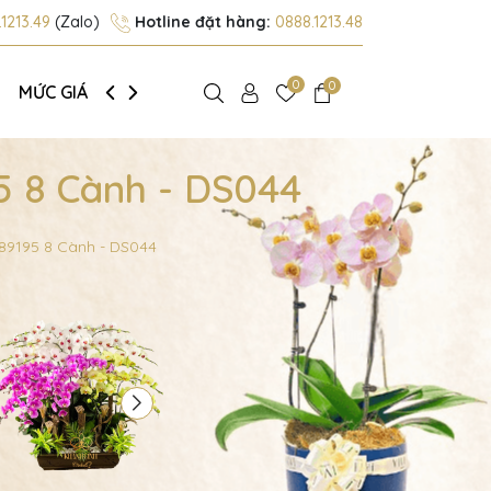
1213.49
(Zalo)
Hotline đặt hàng:
0888.1213.48
0
0
MỨC GIÁ
GIỚI THIỆU
5 8 Cành - DS044
 89195 8 Cành - DS044