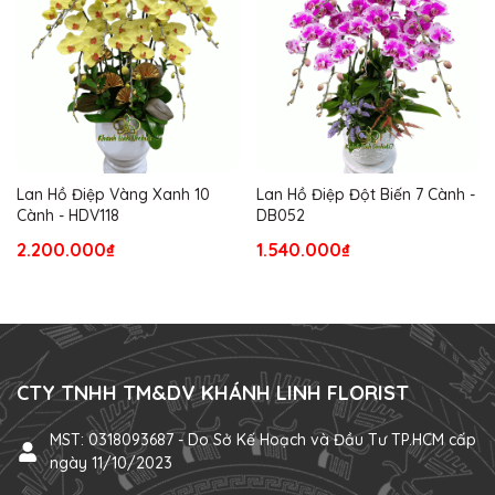
Lan Hồ Điệp Vàng Xanh 10
Lan Hồ Điệp Đột Biến 7 Cành -
Cành - HDV118
DB052
2.200.000₫
1.540.000₫
CTY TNHH TM&DV KHÁNH LINH FLORIST
MST: 0318093687 - Do Sở Kế Hoạch và Đầu Tư TP.HCM cấp
ngày 11/10/2023