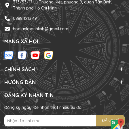
373/53/17 Lý Thường Kiệt, phường 9, quận Tân Bình,
Thành phố Hồ Chí Minh
0888 1213 49
hoalankhanhlinh@gmail.com
MẠNG XÃ HỘI
CHÍNH SÁCH
HƯỚNG DẪN
ĐĂNG KÝ NHẬN TIN
Đăng ký ngay! Để nhận thật nhiều ưu đãi
ĐĂNG KÝ