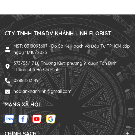
CTY TNHH TM&DV KHÁNH LINH FLORIST
MST: 0318093687 - Do Sở Kế Hoạch và Đầu Tư TP.HCM cấp
ngày 11/10/2023
373/53/17 Lý Thường Kiệt, phường 9, quận Tân Bình,
Thành phố Hồ Chí Minh
0888 1213 49
hoalankhanhlinh@gmail.com
MẠNG XÃ HỘI
CHÍNH SÁCH