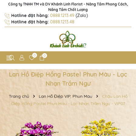
Công ty TNHH TM và DV Khánh Linh Florist - Nâng Tầm Phong Cách,
Nâng Tầm Chất Lượng
Hotline đặt hàng:
0888.1213.49
(Zalo)
Hotline đặt hàng:
0888.1213.48
0
0
Lan Hồ Điệp Hồng Pastel Phun Màu - Lạc
Nhạn Trầm Ngư
Trang chủ
Lan Hồ Điệp VIP, Phun Màu
Chậu Lan Hồ
Điệp Hồng Pastel Phun Màu - Lạc Nhạn Trầm Ngư - VIP07