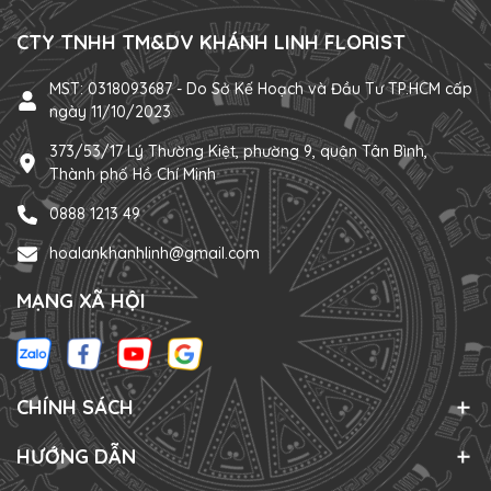
CTY TNHH TM&DV KHÁNH LINH FLORIST
MST: 0318093687 - Do Sở Kế Hoạch và Đầu Tư TP.HCM cấp
ngày 11/10/2023
373/53/17 Lý Thường Kiệt, phường 9, quận Tân Bình,
Thành phố Hồ Chí Minh
0888 1213 49
hoalankhanhlinh@gmail.com
MẠNG XÃ HỘI
CHÍNH SÁCH
HƯỚNG DẪN