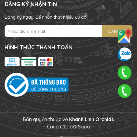
ĐĂNG KÝ NHẬN TIN
Đăng ký ngay! Để nhận thật nhiều ưu đãi
ĐĂNG KÝ
HÌNH THỨC THANH TOÁN
Bản quyền thuộc về
Khánh Linh Orchids
.
Cung cấp bởi
Sapo