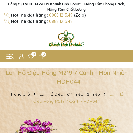
Công ty TNHH TM và DV Khánh Linh Florist - Nâng Tầm Phong Cách,
Nâng Tầm Chất Lượng
Hotline đặt hàng:
0888.1213.49
(Zalo)
Hotline đặt hàng:
0888.1213.48
0
0
Lan Hồ Điệp Hồng M219 7 Cành - Hồn Nhiên
- HDH044
Trang chủ
Lan Hồ Điệp Từ 1 Triệu - 2 Triệu
Lan Hồ
Điệp Hồng M219 7 Cành - HDH044