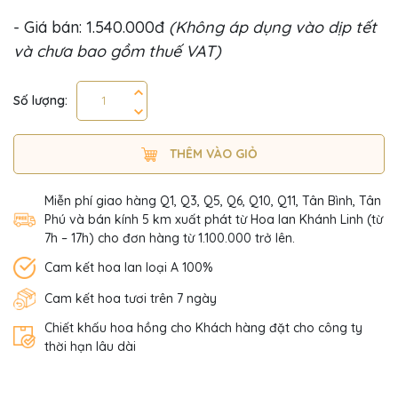
- Giá bán: 1.540.000đ
(Không áp dụng vào dịp tết
và chưa bao gồm thuế VAT)
Số lượng:
THÊM VÀO GIỎ
Miễn phí giao hàng Q1, Q3, Q5, Q6, Q10, Q11, Tân Bình, Tân
Phú và bán kính 5 km xuất phát từ Hoa lan Khánh Linh (từ
7h – 17h) cho đơn hàng từ 1.100.000 trở lên.
Cam kết hoa lan loại A 100%
Cam kết hoa tươi trên 7 ngày
Chiết khấu hoa hồng cho Khách hàng đặt cho công ty
thời hạn lâu dài