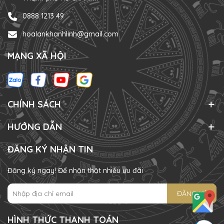
0888 1213 49
hoalankhanhlinh@gmail.com
MẠNG XÃ HỘI
CHÍNH SÁCH
HƯỚNG DẪN
ĐĂNG KÝ NHẬN TIN
Đăng ký ngay! Để nhận thật nhiều ưu đãi
ĐĂNG KÝ
HÌNH THỨC THANH TOÁN