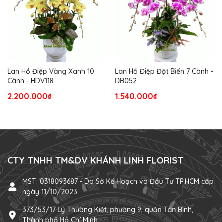
Lan Hồ Điệp Vàng Xanh 10
Lan Hồ Điệp Đột Biến 7 Cành -
Cành - HDV118
DB052
2.200.000₫
1.540.000₫
CTY TNHH TM&DV KHÁNH LINH FLORIST
MST: 0318093687 - Do Sở Kế Hoạch và Đầu Tư TP.HCM cấp
ngày 11/10/2023
373/53/17 Lý Thường Kiệt, phường 9, quận Tân Bình,
Thành phố Hồ Chí Minh