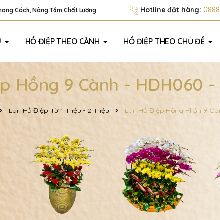
Hotline đặt hàng:
0888.
Phong Cách, Nâng Tầm Chất Lượng
U
HỒ ĐIỆP THEO CÀNH
HỒ ĐIỆP THEO CHỦ ĐỀ
ệp Hồng 9 Cành - HDH060 -
Lan Hồ Điệp Từ 1 Triệu - 2 Triệu
Lan Hồ Điệp Hồng Phấn 9 Cà