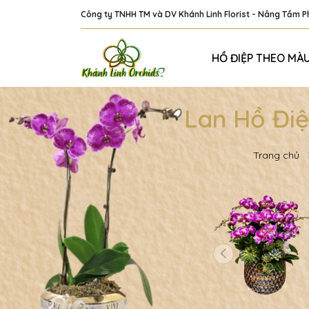
Công ty TNHH TM và DV Khánh Linh Florist - Nâng Tầm 
HỒ ĐIỆP THEO MÀ
Lan Hồ Đi
Trang chủ