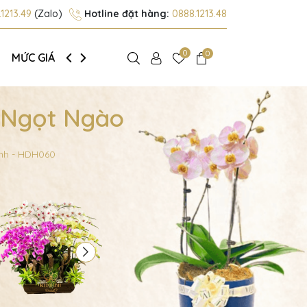
1213.49
(Zalo)
Hotline đặt hàng:
0888.1213.48
0
0
MỨC GIÁ
GIỚI THIỆU
 Ngọt Ngào
nh - HDH060