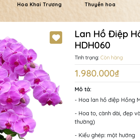
Hoa Khai Trương
Thuyền hoa
Lan Hồ Điệp H
HDH060
Tình trạng:
Còn hàng
1.980.000₫
Mô tả:
- Hoa lan hồ điệp Hồng 
- Hoa to, cành dài, đẹp và
thường)
- Kiểu ghép: một hướng