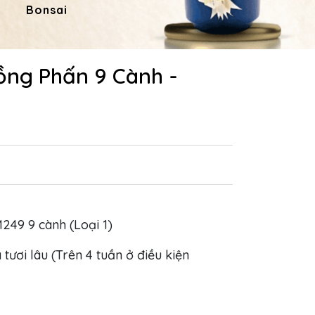
Bonsai
Hoa Dâng Phật
Hoa
ồng Phấn 9 Cành -
M249 9 cành (Loại 1)
 tươi lâu (Trên 4 tuần ở điều kiện