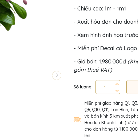
- Chiều cao: 1m - 1m1
- Xuất hóa đơn cho doan
- Xem hình ảnh hoa trước
- Miễn phí Decal có Log
- Giá bán: 1.980.000đ
(Khô
gồm thuế VAT)
Số lượng:
Miễn phí giao hàng Q1, Q3
Q6, Q10, Q11, Tân Bình, Tâ
và bán kính 5 km xuất phá
Hoa lan Khánh Linh (từ 7h 
cho đơn hàng từ 1.100.000
lên.