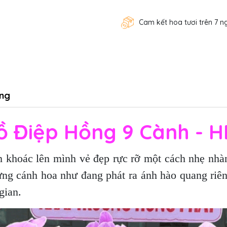
Cam kết hoa tươi trên 7 n
ng
ồ Điệp Hồng 9 Cành - 
khoác lên mình vẻ đẹp rực rỡ một cách nhẹ nhàn
từng cánh hoa như đang phát ra ánh hào quang riê
gian.