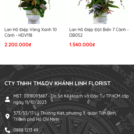
Lan Hồ Điệp Vàng Xanh 10
Lan Hồ Điệp Đột Biến 7 Cành -
Cành - HDV118
DB052
2.200.000₫
1.540.000₫
CTY TNHH TM&DV KHÁNH LINH FLORIST
MST: 0318093687 - Do Sở Kế Hoạch và Đầu Tư TP.HCM cấp
ngày 11/10/2023
373/53/17 Lý Thường Kiệt, phường 9, quận Tân Bình,
Thành phố Hồ Chí Minh
0888 1213 49