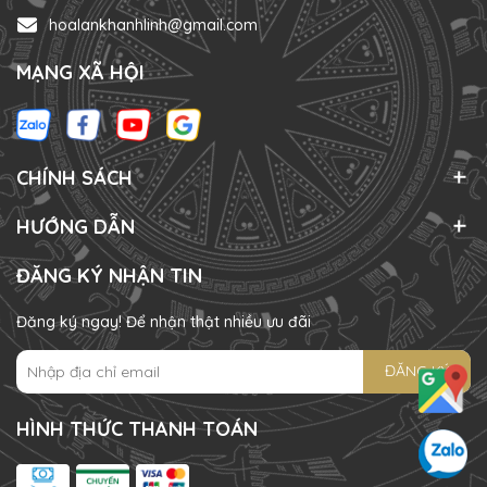
hoalankhanhlinh@gmail.com
MẠNG XÃ HỘI
CHÍNH SÁCH
HƯỚNG DẪN
ĐĂNG KÝ NHẬN TIN
Đăng ký ngay! Để nhận thật nhiều ưu đãi
ĐĂNG KÝ
HÌNH THỨC THANH TOÁN