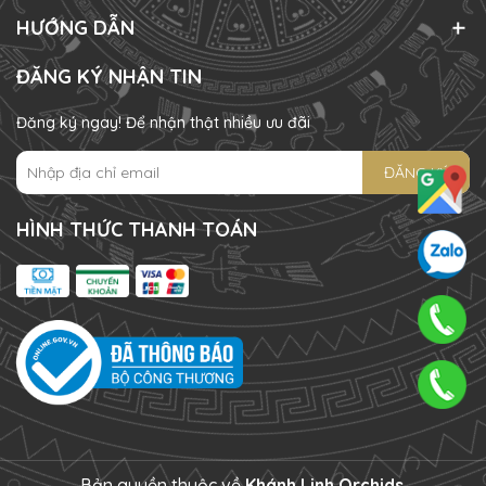
HƯỚNG DẪN
ĐĂNG KÝ NHẬN TIN
Đăng ký ngay! Để nhận thật nhiều ưu đãi
ĐĂNG KÝ
HÌNH THỨC THANH TOÁN
Bản quyền thuộc về
Khánh Linh Orchids
.