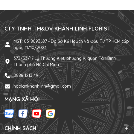
CTY TNHH TM&DV KHÁNH LINH FLORIST
MST: 0318093687 - Do Sở Kế Hoạch và Đầu Tư TP.HCM cấp
ngày 11/10/2023
373/53/17 Lý Thường Kiệt, phường 9, quận Tân Bình,
Thành phố Hồ Chí Minh
0888 1213 49
hoalankhanhlinh@gmail.com
MẠNG XÃ HỘI
CHÍNH SÁCH