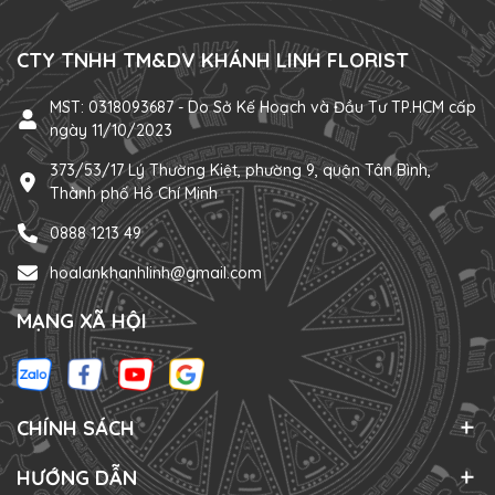
CTY TNHH TM&DV KHÁNH LINH FLORIST
MST: 0318093687 - Do Sở Kế Hoạch và Đầu Tư TP.HCM cấp
ngày 11/10/2023
373/53/17 Lý Thường Kiệt, phường 9, quận Tân Bình,
Thành phố Hồ Chí Minh
0888 1213 49
hoalankhanhlinh@gmail.com
MẠNG XÃ HỘI
CHÍNH SÁCH
HƯỚNG DẪN