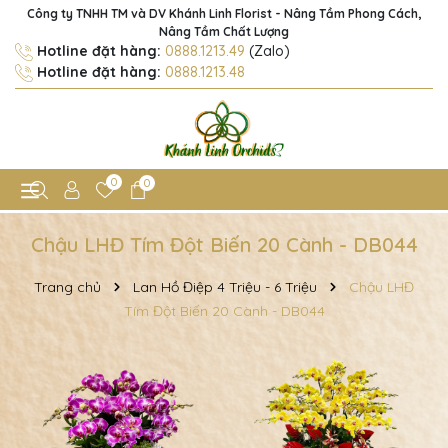
Công ty TNHH TM và DV Khánh Linh Florist - Nâng Tầm Phong Cách,
Nâng Tầm Chất Lượng
Hotline đặt hàng:
0888.1213.49
(Zalo)
Hotline đặt hàng:
0888.1213.48
0
0
Chậu LHĐ Tím Đột Biến 20 Cành - DB044
Trang chủ
Lan Hồ Điệp 4 Triệu - 6 Triệu
Chậu LHĐ
Tím Đột Biến 20 Cành - DB044