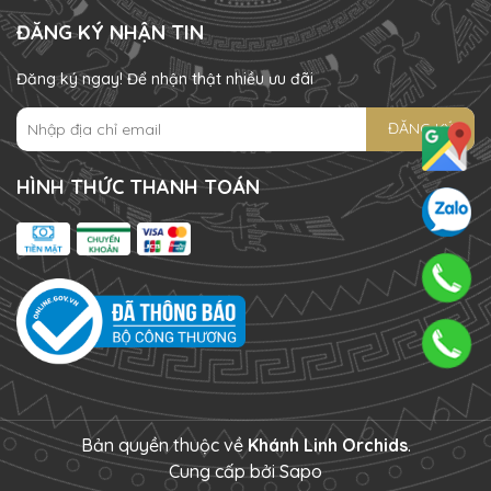
ĐĂNG KÝ NHẬN TIN
Đăng ký ngay! Để nhận thật nhiều ưu đãi
ĐĂNG KÝ
HÌNH THỨC THANH TOÁN
Bản quyền thuộc về
Khánh Linh Orchids
.
Cung cấp bởi
Sapo