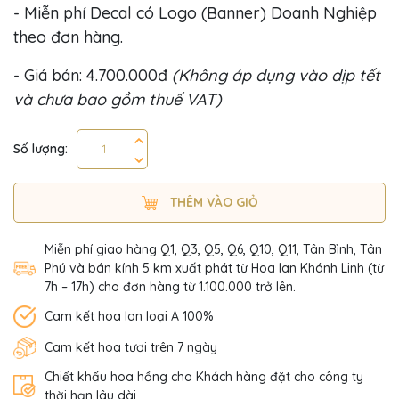
- Miễn phí Decal có Logo (Banner) Doanh Nghiệp
theo đơn hàng.
- Giá bán: 4.700.000đ
(Không áp dụng vào dịp tết
và chưa bao gồm thuế VAT)
Số lượng:
THÊM VÀO GIỎ
Miễn phí giao hàng Q1, Q3, Q5, Q6, Q10, Q11, Tân Bình, Tân
Phú và bán kính 5 km xuất phát từ Hoa lan Khánh Linh (từ
7h – 17h) cho đơn hàng từ 1.100.000 trở lên.
Cam kết hoa lan loại A 100%
Cam kết hoa tươi trên 7 ngày
Chiết khấu hoa hồng cho Khách hàng đặt cho công ty
thời hạn lâu dài