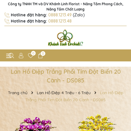
Công ty TNHH TM và DV Khánh Linh Florist - Nâng Tầm Phong Cách,
Nâng Tầm Chất Lượng
Hotline đặt hàng:
0888.1213.49
(Zalo)
Hotline đặt hàng:
0888.1213.48
0
0
Lan Hồ Điệp Trắng Phối Tím Đột Biến 20
Cành - DS085
Trang chủ
Lan Hồ Điệp 4 Triệu - 6 Triệu
Lan Hồ Điệp
Trắng Phối Tím Đột Biến 20 Cành - DS085