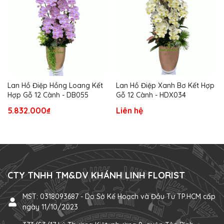
Lan Hồ Điệp Hồng Loang Kết
Lan Hồ Điệp Xanh Bơ Kết Hợp
Hợp Gỗ 12 Cành - DB055
Gỗ 12 Cành - HDX034
5.832.000₫
Liên hệ
CTY TNHH TM&DV KHÁNH LINH FLORIST
MST: 0318093687 - Do Sở Kế Hoạch và Đầu Tư TP.HCM cấp
ngày 11/10/2023