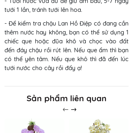
- Tưới nước vừa đủ để giữ ẩm bầu, 5-7 ngày
tưới 1 lần, tránh tưới lên hoa.
- Để kiểm tra chậu Lan Hồ Điệp có đang cần
thêm nước hay không, bạn có thể sử dụng 1
chiếc que hoặc đũa khô và chọc vào đất
đến đáy chậu rồi rút lên. Nếu que ẩm thì bạn
có thể yên tâm. Nếu que khô thì đã đến lúc
tưới nước cho cây rồi đấy ạ!
Sản phẩm liên quan