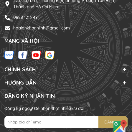
373/53/17 Lý Thường Kiệt, phường 9, quận Tân Bình,
Thành phố Hồ Chí Minh
0888 1213 49
hoalankhanhlinh@gmail.com
MẠNG XÃ HỘI
CHÍNH SÁCH
HƯỚNG DẪN
ĐĂNG KÝ NHẬN TIN
Đăng ký ngay! Để nhận thật nhiều ưu đãi
ĐĂNG KÝ