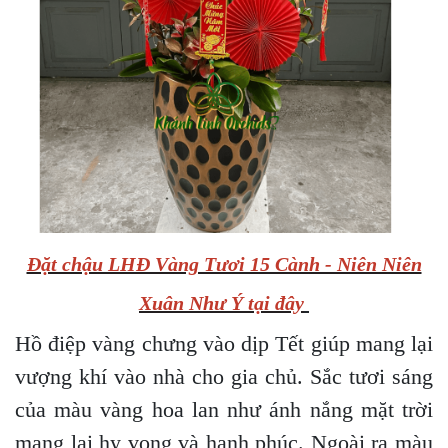
Đặt chậu LHĐ Vàng Tươi 15 Cành - Niên Niên
Xuân Như Ý tại đây
Hồ điệp vàng chưng vào dịp Tết giúp mang lại
vượng khí vào nhà cho gia chủ. Sắc tươi sáng
của màu vàng hoa lan như ánh nắng mặt trời
mang lại hy vọng và hạnh phúc. Ngoài ra màu