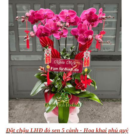
Đặt chậu LHĐ đỏ sen 5 cành - Hoa khai phú quý