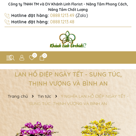
Công ty TNHH TM và DV Khánh Linh Florist - Nâng Tầm Phong Cách,
Nâng Tầm Chất Lượng
Hotline đặt hàng:
0888.1213.49
(Zalo)
Hotline đặt hàng:
0888.1213.48
0
0
LAN HỒ ĐIỆP NGÀY TẾT - SUNG TÚC,
THỊNH VƯỢNG VÀ BÌNH AN
Trang chủ
Tin tức
Ý NGHĨA LAN HỒ ĐIỆP NGÀY TẾT -
SUNG TÚC, THỊNH VƯỢNG VÀ BÌNH AN