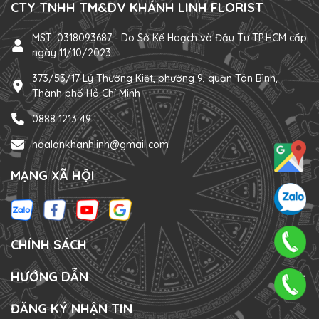
CTY TNHH TM&DV KHÁNH LINH FLORIST
MST: 0318093687 - Do Sở Kế Hoạch và Đầu Tư TP.HCM cấp
ngày 11/10/2023
373/53/17 Lý Thường Kiệt, phường 9, quận Tân Bình,
Thành phố Hồ Chí Minh
0888 1213 49
hoalankhanhlinh@gmail.com
MẠNG XÃ HỘI
CHÍNH SÁCH
HƯỚNG DẪN
ĐĂNG KÝ NHẬN TIN