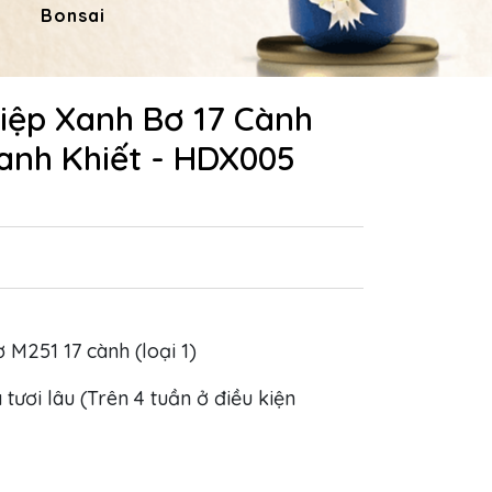
Bonsai
Hoa Dâng Phật
Hoa
iệp Xanh Bơ 17 Cành
hanh Khiết - HDX005
ơ M251 17 cành (loại 1)
 tươi lâu (Trên 4 tuần ở điều kiện