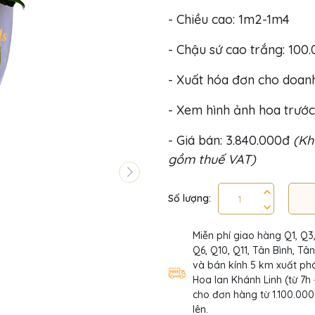
- Chiều cao: 1m2-1m4
- Chậu sứ cao trắng: 100
- Xuất hóa đơn cho doan
- Xem hình ảnh hoa trước
- Giá bán: 3.840.000đ
(Kh
gồm thuế VAT)
Số lượng:
Miễn phí giao hàng Q1, Q3
Q6, Q10, Q11, Tân Bình, Tâ
và bán kính 5 km xuất phá
Hoa lan Khánh Linh (từ 7h 
cho đơn hàng từ 1.100.000
lên.