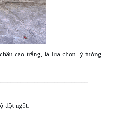
ậu cao trắng, là lựa chọn lý tưởng
___________________________
độ đột ngột.