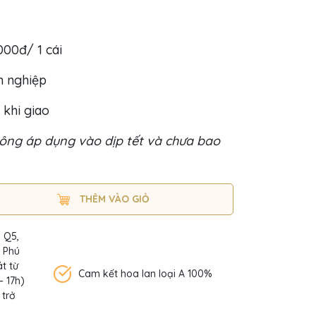
.000đ/ 1 cái
h nghiệp
 khi giao
ông áp dụng vào dịp tết và chưa bao
THÊM VÀO GIỎ
, Q5,
n Phú
t từ
Cam kết hoa lan loại A 100%
– 17h)
 trở