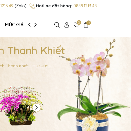
1213.49
(Zalo)
Hotline đặt hàng:
0888.1213.48
0
0
MỨC GIÁ
GIỚI THIỆU
h Thanh Khiết
ích Thanh Khiết - HDX005