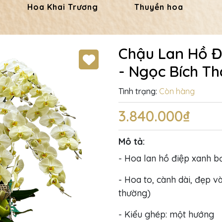
Hoa Khai Trương
Thuyền hoa
Chậu Lan Hồ Đ
- Ngọc Bích T
Tình trạng:
Còn hàng
3.840.000₫
Mô tả:
- Hoa lan hồ điệp xanh b
- Hoa to, cành dài, đẹp và
thường)
- Kiểu ghép: một hướng