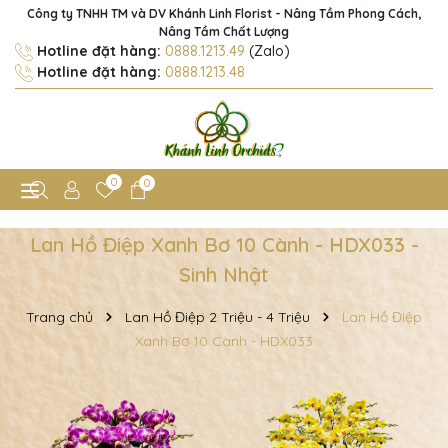
Công ty TNHH TM và DV Khánh Linh Florist - Nâng Tầm Phong Cách,
Nâng Tầm Chất Lượng
Hotline đặt hàng:
0888.1213.49
(Zalo)
Hotline đặt hàng:
0888.1213.48
0
0
Lan Hồ Điệp Xanh Bơ 10 Cành - HDX033 -
Sinh Nhật
Trang chủ
Lan Hồ Điệp 2 Triệu - 4 Triệu
Lan Hồ Điệp
Xanh Bơ 10 Cành - HDX033