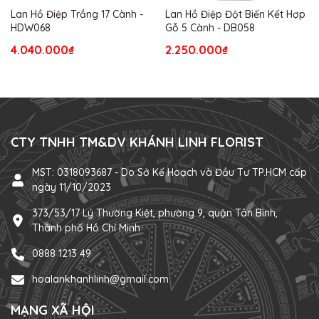
Lan Hồ Điệp Trắng 17 Cành -
Lan Hồ Điệp Đột Biến Kết Hợp
HDW068
Gỗ 5 Cành - DB058
4.040.000₫
2.250.000₫
CTY TNHH TM&DV KHÁNH LINH FLORIST
MST: 0318093687 - Do Sở Kế Hoạch và Đầu Tư TP.HCM cấp
ngày 11/10/2023
373/53/17 Lý Thường Kiệt, phường 9, quận Tân Bình,
Thành phố Hồ Chí Minh
0888 1213 49
hoalankhanhlinh@gmail.com
MẠNG XÃ HỘI