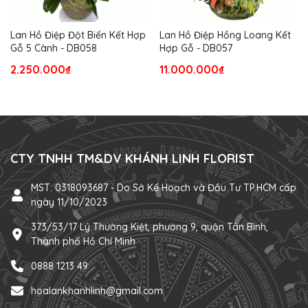
Lan Hồ Điệp Đột Biến Kết Hợp
Lan Hồ Điệp Hồng Loang Kết
Gỗ 5 Cành - DB058
Hợp Gỗ - DB057
2.250.000₫
11.000.000₫
CTY TNHH TM&DV KHÁNH LINH FLORIST
MST: 0318093687 - Do Sở Kế Hoạch và Đầu Tư TP.HCM cấp
ngày 11/10/2023
373/53/17 Lý Thường Kiệt, phường 9, quận Tân Bình,
Thành phố Hồ Chí Minh
0888 1213 49
hoalankhanhlinh@gmail.com