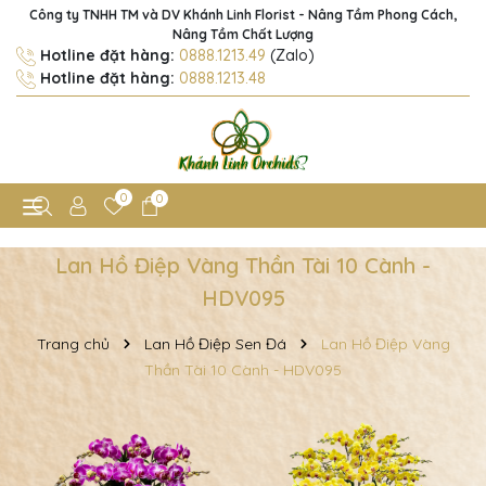
Công ty TNHH TM và DV Khánh Linh Florist - Nâng Tầm Phong Cách,
Nâng Tầm Chất Lượng
Hotline đặt hàng:
0888.1213.49
(Zalo)
Hotline đặt hàng:
0888.1213.48
0
0
Lan Hồ Điệp Vàng Thần Tài 10 Cành -
HDV095
Trang chủ
Lan Hồ Điệp Sen Đá
Lan Hồ Điệp Vàng
Thần Tài 10 Cành - HDV095