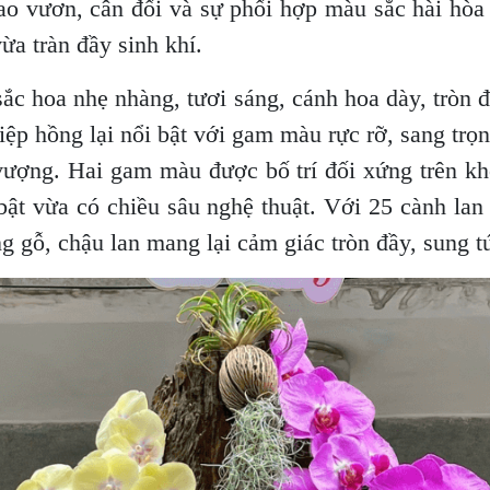
ao vươn, cân đối và sự phối hợp màu sắc hài hòa 
ừa tràn đầy sinh khí.
c hoa nhẹ nhàng, tươi sáng, cánh hoa dày, tròn 
 điệp hồng lại nổi bật với gam màu rực rỡ, sang tr
 vượng. Hai gam màu được bố trí đối xứng trên kh
 bật vừa có chiều sâu nghệ thuật. Với 25 cành lan
gỗ, chậu lan mang lại cảm giác tròn đầy, sung túc