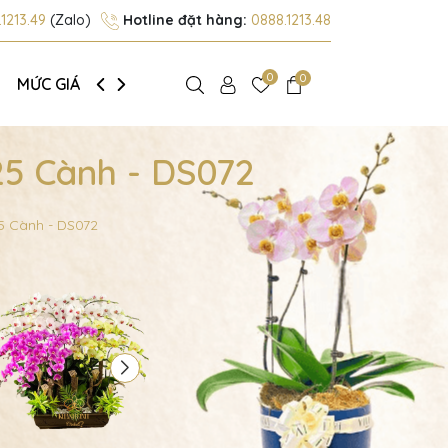
1213.49
(Zalo)
Hotline đặt hàng:
0888.1213.48
0
0
MỨC GIÁ
GIỚI THIỆU
25 Cành - DS072
5 Cành - DS072