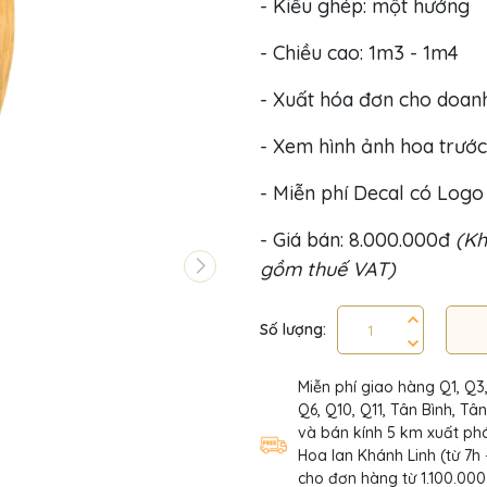
- Kiểu ghép: một hướng
- Chiều cao: 1m3 - 1m4
- Xuất hóa đơn cho doan
- Xem hình ảnh hoa trước
- Miễn phí Decal có Log
- Giá bán: 8.000.000đ
(Kh
gồm thuế VAT)
Số lượng:
Miễn phí giao hàng Q1, Q3
Q6, Q10, Q11, Tân Bình, Tâ
và bán kính 5 km xuất phá
Hoa lan Khánh Linh (từ 7h 
cho đơn hàng từ 1.100.000