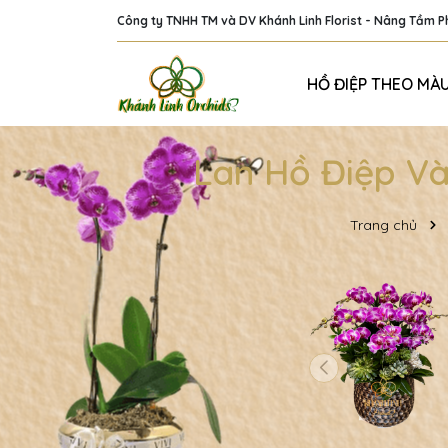
Công ty TNHH TM và DV Khánh Linh Florist - Nâng Tầm 
HỒ ĐIỆP THEO MÀ
Lan Hồ Điệp Và
Trang chủ