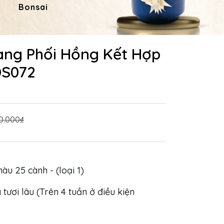
Bonsai
Hoa Dâng Phật
Hoa
àng Phối Hồng Kết Hợp
DS072
0.000₫
màu 25 cành - (loại 1)
 tươi lâu (Trên 4 tuần ở điều kiện