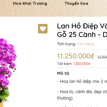
Hoa Khai Trương
Thuyền hoa
Lan Hồ Điệp V
Gỗ 25 Cành - 
Tình trạng:
Còn hàng
11.250.000₫
12.50
Tiết kiệm:
1.250.000₫
Mô tả:
- Hoa lan hồ điệp mix 2 
- Hoa to, cành dài, đẹp và
thường)