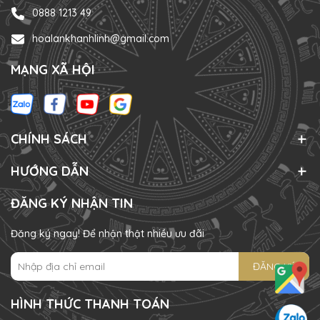
0888 1213 49
hoalankhanhlinh@gmail.com
MẠNG XÃ HỘI
CHÍNH SÁCH
HƯỚNG DẪN
ĐĂNG KÝ NHẬN TIN
Đăng ký ngay! Để nhận thật nhiều ưu đãi
ĐĂNG KÝ
HÌNH THỨC THANH TOÁN