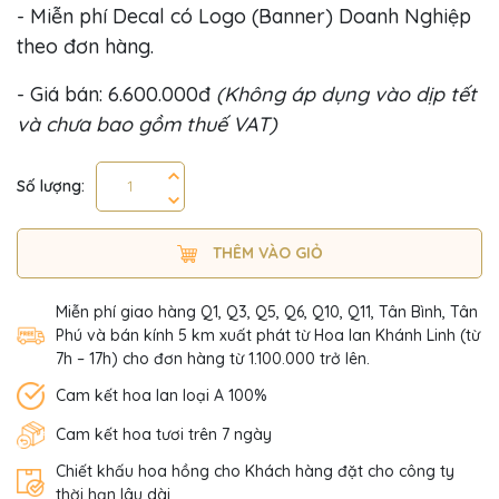
- Miễn phí Decal có Logo (Banner) Doanh Nghiệp
theo đơn hàng.
- Giá bán: 6.600.000đ
(Không áp dụng vào dịp tết
và chưa bao gồm thuế VAT)
Số lượng:
THÊM VÀO GIỎ
Miễn phí giao hàng Q1, Q3, Q5, Q6, Q10, Q11, Tân Bình, Tân
Phú và bán kính 5 km xuất phát từ Hoa lan Khánh Linh (từ
7h – 17h) cho đơn hàng từ 1.100.000 trở lên.
Cam kết hoa lan loại A 100%
Cam kết hoa tươi trên 7 ngày
Chiết khấu hoa hồng cho Khách hàng đặt cho công ty
thời hạn lâu dài