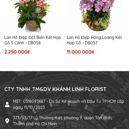
Lan Hồ Điệp Đột Biến Kết Hợp
Lan Hồ Điệp Hồng Loang Kết
Gỗ 5 Cành - DB058
Hợp Gỗ - DB057
2.250.000₫
11.000.000₫
CTY TNHH TM&DV KHÁNH LINH FLORIST
MST: 0318093687 - Do Sở Kế Hoạch và Đầu Tư TP.HCM cấp
ngày 11/10/2023
373/53/17 Lý Thường Kiệt, phường 9, quận Tân Bình,
Thành phố Hồ Chí Minh