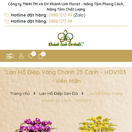
Công ty TNHH TM và DV Khánh Linh Florist - Nâng Tầm Phong Cách,
Nâng Tầm Chất Lượng
Hotline đặt hàng:
0888.1213.49
(Zalo)
Hotline đặt hàng:
0888.1213.48
0
0
Lan Hồ Điệp Vàng Chanh 25 Cành - HDV103
- Viên Mãn
Trang chủ
Lan Hồ Điệp Sen Đá
Lan Hồ Điệp Vàng
Chanh 25 Cành - HDV103