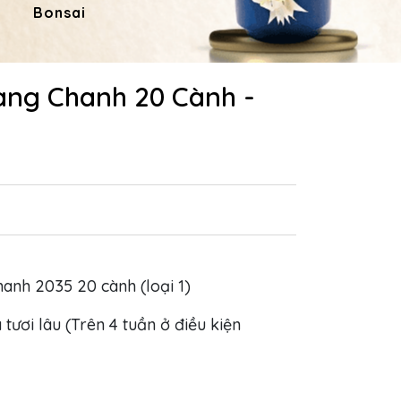
Bonsai
Hoa Dâng Phật
Hoa
àng Chanh 20 Cành -
chanh 2035 20 cành (loại 1)
 tươi lâu (Trên 4 tuần ở điều kiện