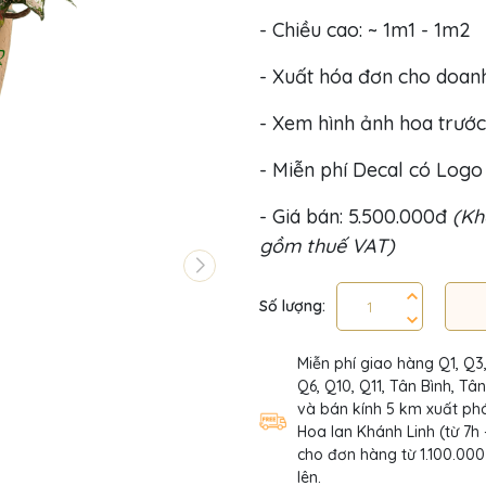
- Chiều cao: ~ 1m1 - 1m2
- Xuất hóa đơn cho doan
- Xem hình ảnh hoa trước
- Miễn phí Decal có Log
- Giá bán: 5.500.000đ
(Kh
gồm thuế VAT)
Số lượng:
Miễn phí giao hàng Q1, Q3
Q6, Q10, Q11, Tân Bình, Tâ
và bán kính 5 km xuất phá
Hoa lan Khánh Linh (từ 7h 
cho đơn hàng từ 1.100.000
lên.