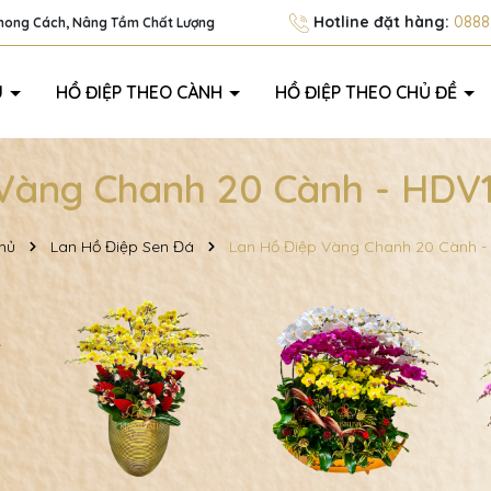
Hotline đặt hàng:
0888.
Phong Cách, Nâng Tầm Chất Lượng
U
HỒ ĐIỆP THEO CÀNH
HỒ ĐIỆP THEO CHỦ ĐỀ
Vàng Chanh 20 Cành - HDV1
hủ
Lan Hồ Điệp Sen Đá
Lan Hồ Điệp Vàng Chanh 20 Cành 