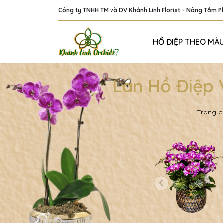
Công ty TNHH TM và DV Khánh Linh Florist - Nâng Tầm 
HỒ ĐIỆP THEO MÀ
Lan Hồ Điệp 
Trang c