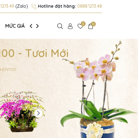
1213.49
(Zalo)
Hotline đặt hàng:
0888.1213.48
0
0
MỨC GIÁ
GIỚI THIỆU
00 - Tươi Mới
- HDV100