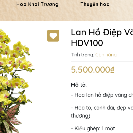
Hoa Khai Trương
Thuyền hoa
Lan Hồ Điệp V
HDV100
Tình trạng:
Còn hàng
5.500.000₫
Mô tả:
- Hoa lan hồ điệp vàng 
- Hoa to, cành dài, đẹp và
thường)
- Kiểu ghép: 1 mặt