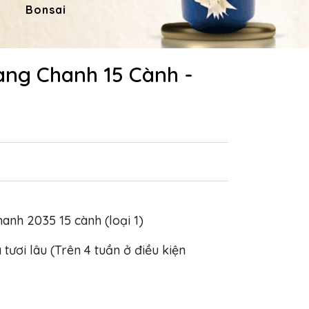
Bonsai
Hoa Dâng Phật
Hoa
àng Chanh 15 Cành -
hanh 2035 15 cành (loại 1)
 tươi lâu (Trên 4 tuần ở điều kiện