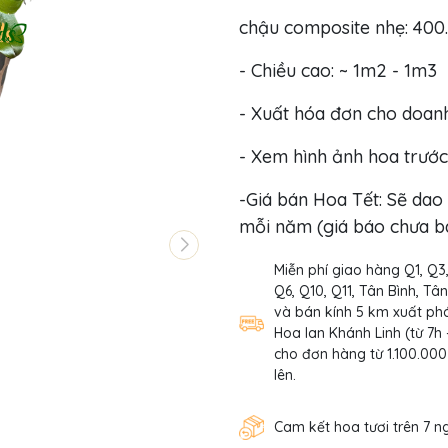
chậu composite nhẹ: 400.
- Chiều cao: ~ 1m2 - 1m3
- Xuất hóa đơn cho doan
- Xem hình ảnh hoa trước
-Giá bán Hoa Tết: Sẽ dao 
mỗi năm (giá báo chưa b
Miễn phí giao hàng Q1, Q3
Q6, Q10, Q11, Tân Bình, Tâ
và bán kính 5 km xuất phá
Hoa lan Khánh Linh (từ 7h 
cho đơn hàng từ 1.100.000
lên.
Cam kết hoa tươi trên 7 n