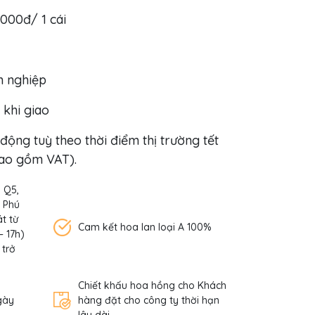
000đ/ 1 cái
h nghiệp
 khi giao
động tuỳ theo thời điểm thị trường tết
ao gồm VAT).
, Q5,
n Phú
t từ
Cam kết hoa lan loại A 100%
– 17h)
 trở
Chiết khấu hoa hồng cho Khách
gày
hàng đặt cho công ty thời hạn