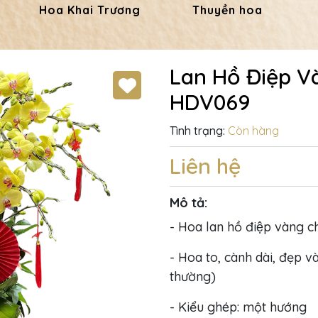
Hoa Khai Trương
Thuyền hoa
Lan Hồ Điệp V
HDV069
Tình trạng:
Còn hàng
Liên hệ
Mô tả:
- Hoa lan hồ điệp vàng c
- Hoa to, cành dài, đẹp và
thường)
- Kiểu ghép: một hướng