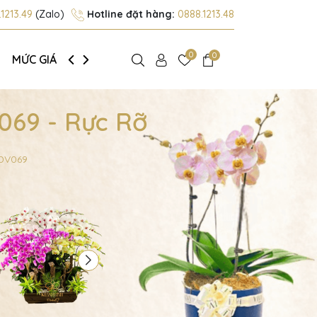
1213.49
(Zalo)
Hotline đặt hàng:
0888.1213.48
0
0
MỨC GIÁ
GIỚI THIỆU
069 - Rực Rỡ
HDV069