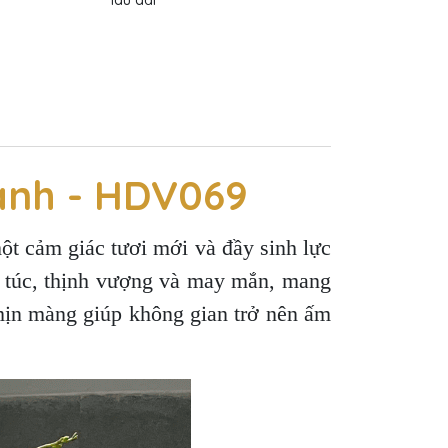
lâu dài
ành - HDV069
t cảm giác tươi mới và đầy sinh lực
g túc, thịnh vượng và may mắn, mang
mịn màng giúp không gian trở nên ấm