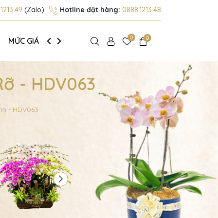
1213.49
(Zalo)
Hotline đặt hàng:
0888.1213.48
0
0
MỨC GIÁ
GIỚI THIỆU
Rỡ - HDV063
nh - HDV063