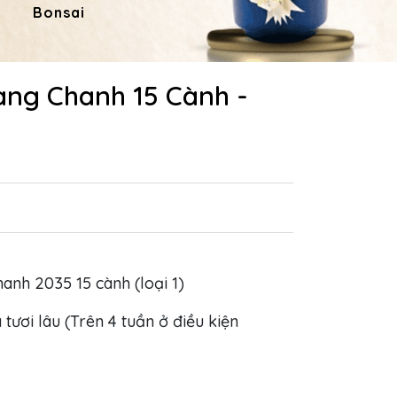
Bonsai
Hoa Dâng Phật
Hoa
àng Chanh 15 Cành -
hanh 2035 15 cành (loại 1)
 tươi lâu (Trên 4 tuần ở điều kiện