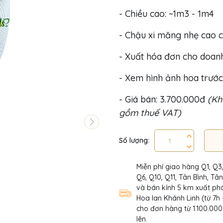
- Chiều cao: ~1m3 - 1m4
- Chậu xi măng nhẹ cao c
- Xuất hóa đơn cho doan
- Xem hình ảnh hoa trước
- Giá bán: 3.700.000đ
(Kh
gồm thuế VAT)
Số lượng:
Miễn phí giao hàng Q1, Q3
Q6, Q10, Q11, Tân Bình, Tâ
và bán kính 5 km xuất phá
Hoa lan Khánh Linh (từ 7h 
cho đơn hàng từ 1.100.000
lên.