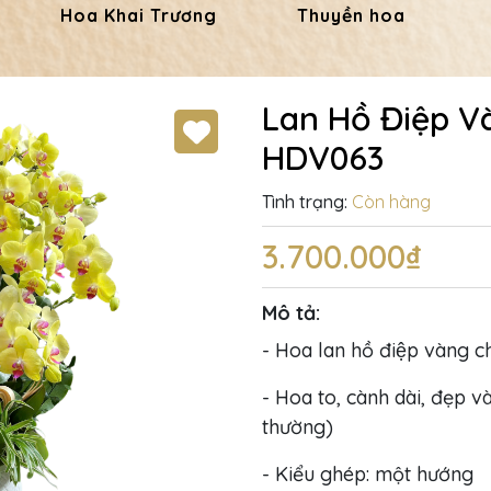
Hoa Khai Trương
Thuyền hoa
Lan Hồ Điệp V
HDV063
Tình trạng:
Còn hàng
3.700.000₫
Mô tả:
- Hoa lan hồ điệp vàng c
- Hoa to, cành dài, đẹp và
thường)
- Kiểu ghép: một hướng