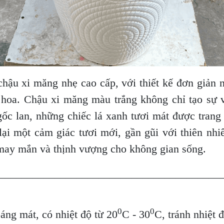
hậu xi măng nhẹ cao cấp, với thiết kế đơn giản n
ộ hoa. Chậu xi măng màu trắng không chỉ tạo sự 
c lan, những chiếc lá xanh tươi mát được trang 
ại một cảm giác tươi mới, gần gũi với thiên nhiê
 may mắn và thịnh vượng cho không gian sống.
________________________________________
0
0
oáng mát, có nhiệt độ từ 20
C - 30
C, tránh nhiệt 