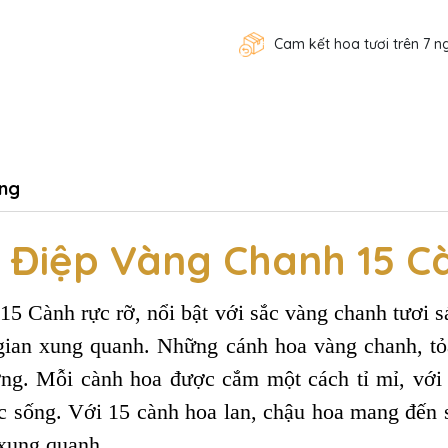
Cam kết hoa tươi trên 7 n
ng
 Điệp Vàng Chanh 15 C
 Cành rực rỡ, nổi bật với sắc vàng chanh tươi s
gian xung quanh. Những cánh hoa vàng chanh, tỏa
ượng. Mỗi cành hoa được cắm một cách tỉ mỉ, vớ
ức sống. Với 15 cành hoa lan, chậu hoa mang đến 
xung quanh.