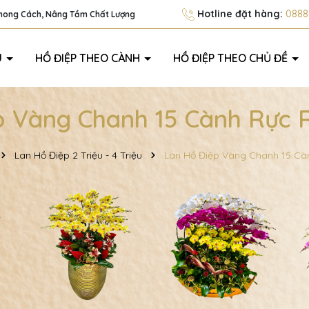
Hotline đặt hàng:
0888.
Phong Cách, Nâng Tầm Chất Lượng
U
HỒ ĐIỆP THEO CÀNH
HỒ ĐIỆP THEO CHỦ ĐỀ
p Vàng Chanh 15 Cành Rực 
Lan Hồ Điệp 2 Triệu - 4 Triệu
Lan Hồ Điệp Vàng Chanh 15 Cà