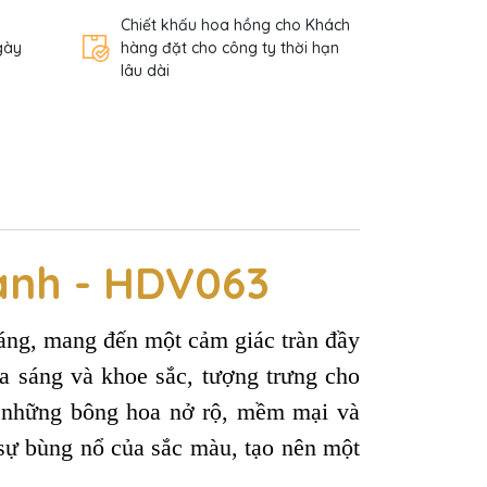
Chiết khấu hoa hồng cho Khách
gày
hàng đặt cho công ty thời hạn
lâu dài
ành - HDV063
áng, mang đến một cảm giác tràn đầy
 sáng và khoe sắc, tượng trưng cho
i những bông hoa nở rộ, mềm mại và
sự bùng nổ của sắc màu, tạo nên một