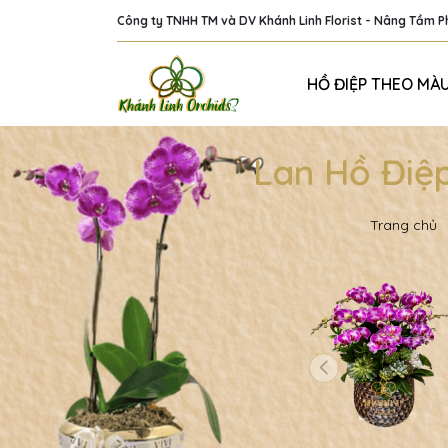
Công ty TNHH TM và DV Khánh Linh Florist - Nâng Tầm 
HỒ ĐIỆP THEO MÀ
Lan Hồ Điệ
Trang chủ