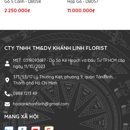
Gỗ 5 Cành - DB058
Hợp Gỗ - DB057
2.250.000₫
11.000.000₫
CTY TNHH TM&DV KHÁNH LINH FLORIST
MST: 0318093687 - Do Sở Kế Hoạch và Đầu Tư TP.HCM cấp
ngày 11/10/2023
373/53/17 Lý Thường Kiệt, phường 9, quận Tân Bình,
Thành phố Hồ Chí Minh
0888 1213 49
hoalankhanhlinh@gmail.com
MẠNG XÃ HỘI