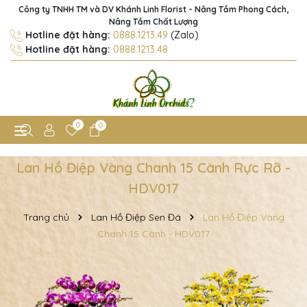
Công ty TNHH TM và DV Khánh Linh Florist - Nâng Tầm Phong Cách,
Nâng Tầm Chất Lượng
Hotline đặt hàng:
0888.1213.49
(Zalo)
Hotline đặt hàng:
0888.1213.48
0
0
Lan Hồ Điệp Vàng Chanh 15 Cành Rực Rỡ -
HDV017
Trang chủ
Lan Hồ Điệp Sen Đá
Lan Hồ Điệp Vàng
Chanh 15 Cành - HDV017