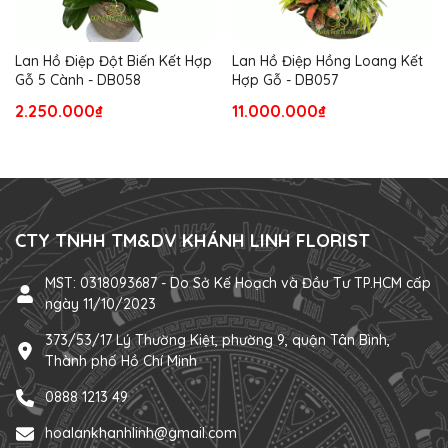
Lan Hồ Điệp Đột Biến Kết Hợp
Lan Hồ Điệp Hồng Loang Kết
Gỗ 5 Cành - DB058
Hợp Gỗ - DB057
2.250.000₫
11.000.000₫
CTY TNHH TM&DV KHÁNH LINH FLORIST
MST: 0318093687 - Do Sở Kế Hoạch và Đầu Tư TP.HCM cấp
ngày 11/10/2023
373/53/17 Lý Thường Kiệt, phường 9, quận Tân Bình,
Thành phố Hồ Chí Minh
0888 1213 49
hoalankhanhlinh@gmail.com