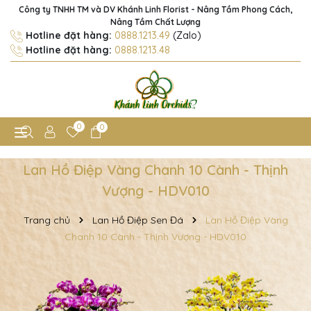
Công ty TNHH TM và DV Khánh Linh Florist - Nâng Tầm Phong Cách,
Nâng Tầm Chất Lượng
Hotline đặt hàng:
0888.1213.49
(Zalo)
Hotline đặt hàng:
0888.1213.48
0
0
Lan Hồ Điệp Vàng Chanh 10 Cành - Thịnh
Vượng - HDV010
Trang chủ
Lan Hồ Điệp Sen Đá
Lan Hồ Điệp Vàng
Chanh 10 Cành - Thịnh Vượng - HDV010