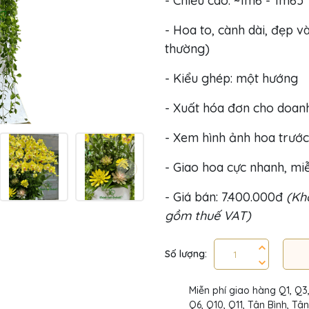
- Chiều cao: ~1m6 - 1m65
- Hoa to, cành dài, đẹp và
thường)
- Kiểu ghép: một hướng
- Xuất hóa đơn cho doan
- Xem hình ảnh hoa trước
- Giao hoa cực nhanh, miễ
- Giá bán: 7.400.000đ
(Khô
gồm thuế VAT)
Số lượng:
Miễn phí giao hàng Q1, Q3
Q6, Q10, Q11, Tân Bình, Tâ