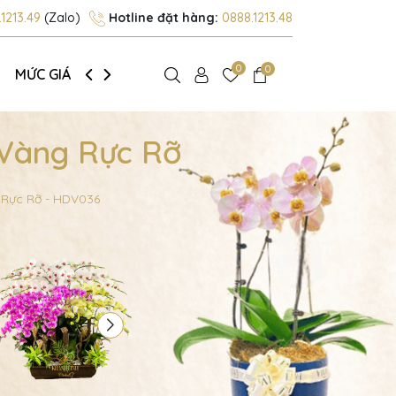
1213.49
(Zalo)
Hotline đặt hàng:
0888.1213.48
0
0
MỨC GIÁ
GIỚI THIỆU
 Vàng Rực Rỡ
 Rực Rỡ - HDV036