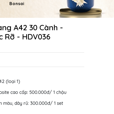
Bonsai
Hoa Dâng Phật
Hoa
àng A42 30 Cành -
c Rỡ - HDV036
42 (loại 1)
site cao cấp: 500.000đ/ 1 chậu
un màu, dây rũ: 300.000đ/ 1 set