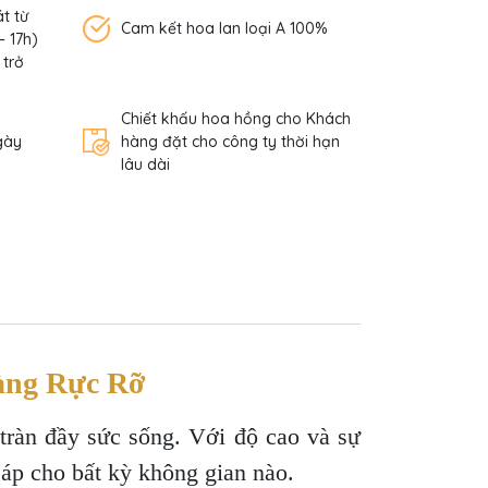
t từ
Cam kết hoa lan loại A 100%
– 17h)
 trở
Chiết khấu hoa hồng cho Khách
gày
hàng đặt cho công ty thời hạn
lâu dài
àng Rực Rỡ
tràn đầy sức sống. Với độ cao và sự
 áp cho bất kỳ không gian nào.