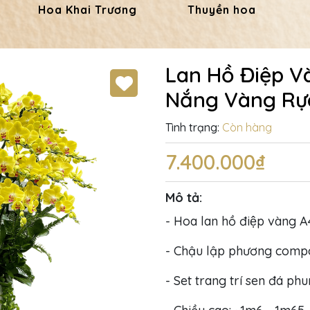
Hoa Khai Trương
Thuyền hoa
Lan Hồ Điệp V
Nắng Vàng Rự
Tình trạng:
Còn hàng
7.400.000₫
Mô tả:
- Hoa lan hồ điệp vàng A
- Chậu lập phương compo
- Set trang trí sen đá ph