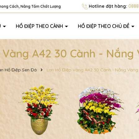
Hotline đặt hàng:
0888.
Phong Cách, Nâng Tầm Chất Lượng
U
HỒ ĐIỆP THEO CÀNH
HỒ ĐIỆP THEO CHỦ ĐỀ
 Vàng A42 30 Cành - Nắng
an Hồ Điệp Sen Đá
Lan Hồ Điệp Vàng A42 30 Cành - Nắng Vàng