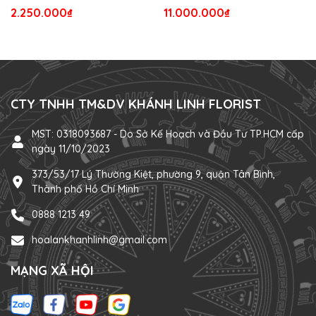
2.250.000₫
11.000.000₫
CTY TNHH TM&DV KHÁNH LINH FLORIST
MST: 0318093687 - Do Sở Kế Hoạch và Đầu Tư TP.HCM cấp
ngày 11/10/2023
373/53/17 Lý Thường Kiệt, phường 9, quận Tân Bình,
Thành phố Hồ Chí Minh
0888 1213 49
hoalankhanhlinh@gmail.com
MẠNG XÃ HỘI