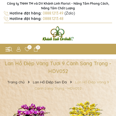
Công ty TNHH TM và DV Khánh Linh Florist - Nâng Tầm Phong Cách,
Nâng Tầm Chất Lượng
Hotline đặt hàng:
0888.1213.49
(Zalo)
Hotline đặt hàng:
0888.1213.48
0
0
Lan Hồ Điệp Vàng Tươi 9 Cành Sang Trọng -
HDV052
Trang chủ
Lan Hồ Điệp Sen Đá
Lan Hồ Điệp Vàng 9
Cành Sang Trọng - HDV052