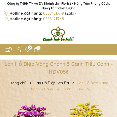
Công ty TNHH TM và DV Khánh Linh Florist - Nâng Tầm Phong Cách,
Nâng Tầm Chất Lượng
Hotline đặt hàng:
0888.1213.49
(Zalo)
Hotline đặt hàng:
0888.1213.48
0
0
Lan Hồ Điệp Vàng Chanh 5 Cành Tiểu Cảnh -
HDV056
Trang chủ
Lan Hồ Điệp Sen Đá
Lan Hồ Điệp Vàng
Chanh 5 Cành Tiểu Cảnh - HDV056