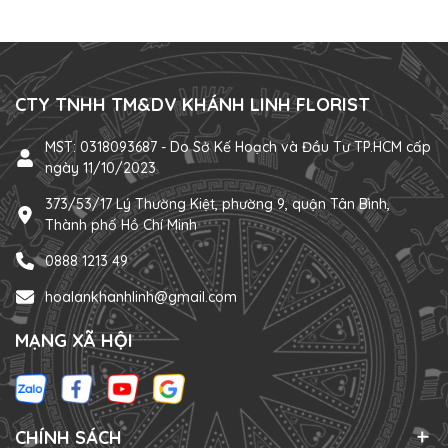
CTY TNHH TM&DV KHÁNH LINH FLORIST
MST: 0318093687 - Do Sở Kế Hoạch và Đầu Tư TP.HCM cấp
ngày 11/10/2023
373/53/17 Lý Thường Kiệt, phường 9, quận Tân Bình,
Thành phố Hồ Chí Minh
0888 1213 49
hoalankhanhlinh@gmail.com
MẠNG XÃ HỘI
CHÍNH SÁCH