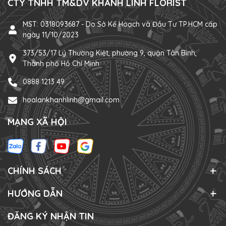
CTY TNHH TM&DV KHÁNH LINH FLORIST
MST: 0318093687 - Do Sở Kế Hoạch và Đầu Tư TP.HCM cấp
ngày 11/10/2023
373/53/17 Lý Thường Kiệt, phường 9, quận Tân Bình,
Thành phố Hồ Chí Minh
0888 1213 49
hoalankhanhlinh@gmail.com
MẠNG XÃ HỘI
CHÍNH SÁCH
HƯỚNG DẪN
ĐĂNG KÝ NHẬN TIN