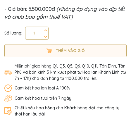
- Giá bán: 5.500.000đ
(Không áp dụng vào dịp tết
và chưa bao gồm thuế VAT)
Số lượng:
THÊM VÀO GIỎ
Miễn phí giao hàng Q1, Q3, Q5, Q6, Q10, Q11, Tân Bình, Tân
Phú và bán kính 5 km xuất phát từ Hoa lan Khánh Linh (từ
7h – 17h) cho đơn hàng từ 1.100.000 trở lên.
Cam kết hoa lan loại A 100%
Cam kết hoa tươi trên 7 ngày
Chiết khấu hoa hồng cho Khách hàng đặt cho công ty
thời hạn lâu dài