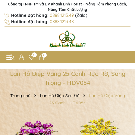
Công ty TNHH TM và DV Khánh Linh Florist - Nâng Tầm Phong Cách,
Nâng Tầm Chất Lượng
Hotline đặt hàng:
0888.1213.49
(Zalo)
Hotline đặt hàng:
0888.1213.48
0
0
Lan Hồ Điệp Vàng 25 Cành Rực Rỡ, Sang
Trọng - HDV054
Trang chủ
Lan Hồ Điệp Sen Đá
Lan Hồ Điệp Vàng
25 Cành - HDV054