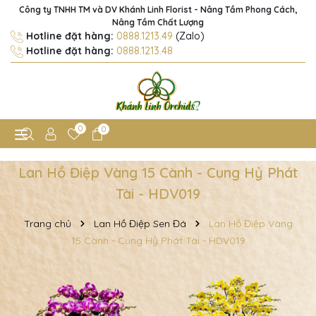
Công ty TNHH TM và DV Khánh Linh Florist - Nâng Tầm Phong Cách,
Nâng Tầm Chất Lượng
Hotline đặt hàng:
0888.1213.49
(Zalo)
Hotline đặt hàng:
0888.1213.48
0
0
Lan Hồ Điệp Vàng 15 Cành - Cung Hỷ Phát
Tài - HDV019
Trang chủ
Lan Hồ Điệp Sen Đá
Lan Hồ Điệp Vàng
15 Cành - Cung Hỷ Phát Tài - HDV019