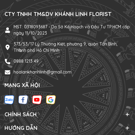
CTY TNHH TM&DV KHÁNH LINH FLORIST
MST: 0318093687 - Do Sở Kế Hoạch và Đầu Tư TP.HCM cấp
ngày 11/10/2023
373/53/17 Lý Thường Kiệt, phường 9, quận Tân Bình,
Thành phố Hồ Chí Minh
0888 1213 49
hoalankhanhlinh@gmail.com
MẠNG XÃ HỘI
CHÍNH SÁCH
HƯỚNG DẪN