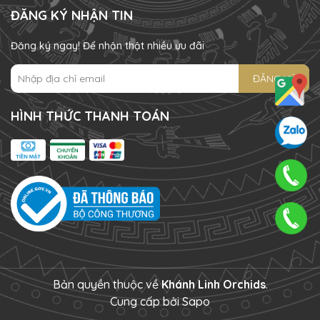
ĐĂNG KÝ NHẬN TIN
Đăng ký ngay! Để nhận thật nhiều ưu đãi
ĐĂNG KÝ
HÌNH THỨC THANH TOÁN
Bản quyền thuộc về
Khánh Linh Orchids
.
Cung cấp bởi
Sapo