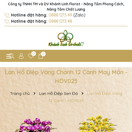
Công ty TNHH TM và DV Khánh Linh Florist - Nâng Tầm Phong Cách,
Nâng Tầm Chất Lượng
Hotline đặt hàng:
0888.1213.49
(Zalo)
Hotline đặt hàng:
0888.1213.48
0
0
Lan Hồ Điệp Vàng Chanh 12 Cành May Mắn -
HDV025
Trang chủ
Lan Hồ Điệp Sen Đá
Lan Hồ Điệp Vàng
12 Cành - HDV025