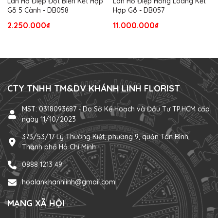
Lan Hồ Điệp Đột Biến Kết Hợp
Lan Hồ Điệp Hồng Loang Kết
Gỗ 5 Cành - DB058
Hợp Gỗ - DB057
2.250.000₫
11.000.000₫
CTY TNHH TM&DV KHÁNH LINH FLORIST
MST: 0318093687 - Do Sở Kế Hoạch và Đầu Tư TP.HCM cấp
ngày 11/10/2023
373/53/17 Lý Thường Kiệt, phường 9, quận Tân Bình,
Thành phố Hồ Chí Minh
0888 1213 49
hoalankhanhlinh@gmail.com
MẠNG XÃ HỘI