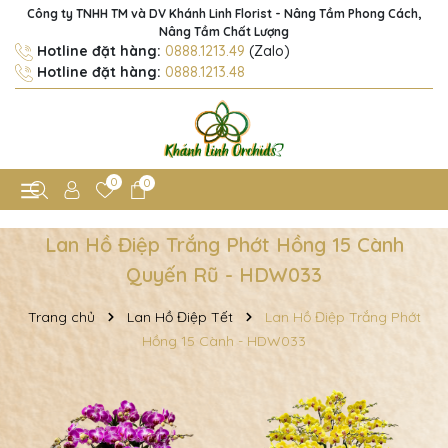
Công ty TNHH TM và DV Khánh Linh Florist - Nâng Tầm Phong Cách,
Nâng Tầm Chất Lượng
Hotline đặt hàng:
0888.1213.49
(Zalo)
Hotline đặt hàng:
0888.1213.48
0
0
Lan Hồ Điệp Trắng Phớt Hồng 15 Cành
Quyến Rũ - HDW033
Trang chủ
Lan Hồ Điệp Tết
Lan Hồ Điệp Trắng Phớt
Hồng 15 Cành - HDW033