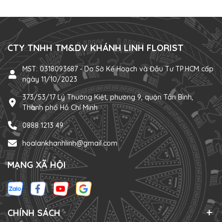
CTY TNHH TM&DV KHÁNH LINH FLORIST
MST: 0318093687 - Do Sở Kế Hoạch và Đầu Tư TP.HCM cấp
ngày 11/10/2023
373/53/17 Lý Thường Kiệt, phường 9, quận Tân Bình,
Thành phố Hồ Chí Minh
0888 1213 49
hoalankhanhlinh@gmail.com
MẠNG XÃ HỘI
CHÍNH SÁCH