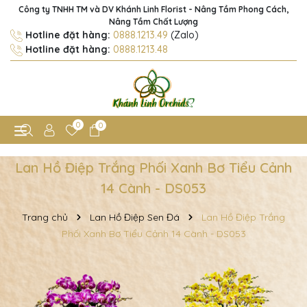
Công ty TNHH TM và DV Khánh Linh Florist - Nâng Tầm Phong Cách,
Nâng Tầm Chất Lượng
Hotline đặt hàng:
0888.1213.49
(Zalo)
Hotline đặt hàng:
0888.1213.48
0
0
Lan Hồ Điệp Trắng Phối Xanh Bơ Tiểu Cảnh
14 Cành - DS053
Trang chủ
Lan Hồ Điệp Sen Đá
Lan Hồ Điệp Trắng
Phối Xanh Bơ Tiểu Cảnh 14 Cành - DS053