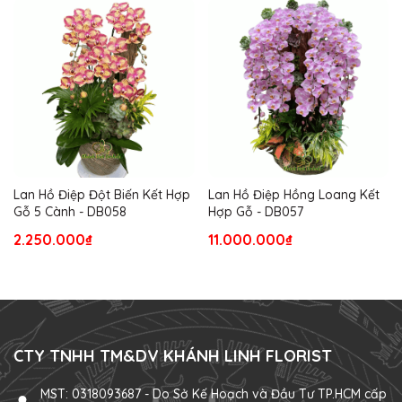
Lan Hồ Điệp Đột Biến Kết Hợp
Lan Hồ Điệp Hồng Loang Kết
Gỗ 5 Cành - DB058
Hợp Gỗ - DB057
2.250.000₫
11.000.000₫
CTY TNHH TM&DV KHÁNH LINH FLORIST
MST: 0318093687 - Do Sở Kế Hoạch và Đầu Tư TP.HCM cấp