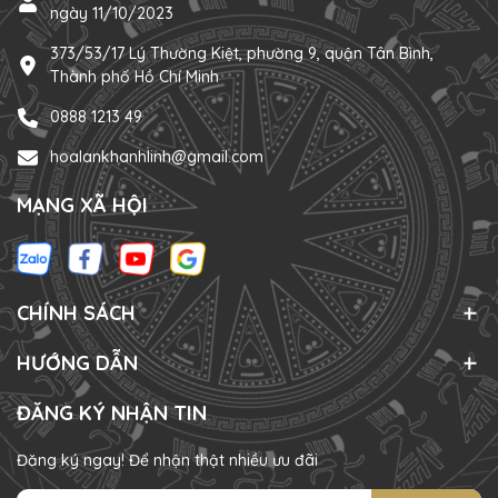
ngày 11/10/2023
373/53/17 Lý Thường Kiệt, phường 9, quận Tân Bình,
Thành phố Hồ Chí Minh
0888 1213 49
hoalankhanhlinh@gmail.com
MẠNG XÃ HỘI
CHÍNH SÁCH
HƯỚNG DẪN
ĐĂNG KÝ NHẬN TIN
Đăng ký ngay! Để nhận thật nhiều ưu đãi