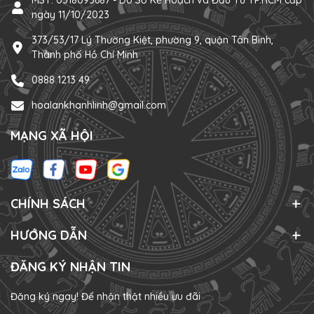
MST: 0318093687 - Do Sở Kế Hoạch và Đầu Tư TP.HCM cấp
ngày 11/10/2023
373/53/17 Lý Thường Kiệt, phường 9, quận Tân Bình,
Thành phố Hồ Chí Minh
0888 1213 49
hoalankhanhlinh@gmail.com
MẠNG XÃ HỘI
CHÍNH SÁCH
HƯỚNG DẪN
ĐĂNG KÝ NHẬN TIN
Đăng ký ngay! Để nhận thật nhiều ưu đãi