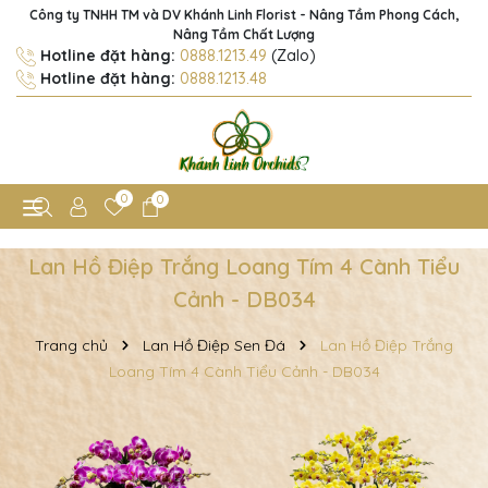
Công ty TNHH TM và DV Khánh Linh Florist - Nâng Tầm Phong Cách,
Nâng Tầm Chất Lượng
Hotline đặt hàng:
0888.1213.49
(Zalo)
Hotline đặt hàng:
0888.1213.48
0
0
Lan Hồ Điệp Trắng Loang Tím 4 Cành Tiểu
Cảnh - DB034
Trang chủ
Lan Hồ Điệp Sen Đá
Lan Hồ Điệp Trắng
Loang Tím 4 Cành Tiểu Cảnh - DB034